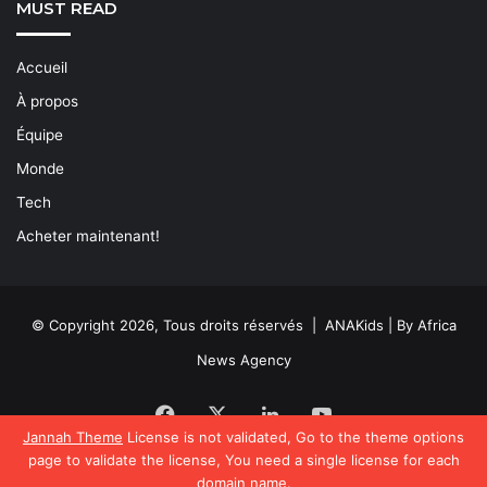
MUST READ
Accueil
À propos
Équipe
Monde
Tech
Acheter maintenant!
© Copyright 2026, Tous droits réservés | ANAKids | By Africa
News Agency
Facebook
X
Linkedin
YouTube
Jannah Theme
License is not validated, Go to the theme options
page to validate the license, You need a single license for each
domain name.