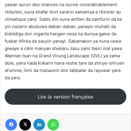
yawan auron des chances na survie considérablement
réduites, suna shafar ikon sararin samaniya a résister au
climatique canji. Sabis ɗin suna amfani da samfurin da ke
yin nazarin abubuwa daban-daban, yanayin muhalli da
ƙididdiga don inganta hangen nesa na duniya game da
fuskar Afirka da sauyin yanayi. Sakamakon ya nuna cewa
giwaye a cikin manyan shekaru zasu sami tasiri mai yawa.
Wannan tsari na Grand Virung Landscape (GVL) ya zama
dole, yana haɗa ƙoƙarin hana reshe tare da shirye-shiryen
al’umma, ilimi da mazaunin don tabbatar da rayuwar yara
da yara.
Lire la version française
Facebook
X
Linkedin
WhatsApp