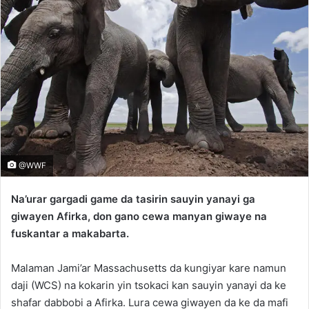
@WWF
Na’urar gargadi game da tasirin sauyin yanayi ga
giwayen Afirka, don gano cewa manyan giwaye na
fuskantar a makabarta.
Malaman Jami’ar Massachusetts da kungiyar kare namun
daji (WCS) na kokarin yin tsokaci kan sauyin yanayi da ke
shafar dabbobi a Afirka. Lura cewa giwayen da ke da mafi