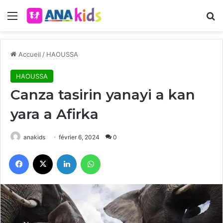
Menu
R
Accueil
/
HAOUSSA
HAOUSSA
Canza tasirin yanayi a kan
yara a Afirka
anakids
février 6, 2024
0
Facebook
X
Linkedin
WhatsApp