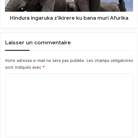
Hindura ingaruka z’ikirere ku bana muri Afurika
Laisser un commentaire
Votre adresse e-mail ne sera pas publiée.
Les champs obligatoires
sont indiqués avec
*
C
o
m
m
e
n
t