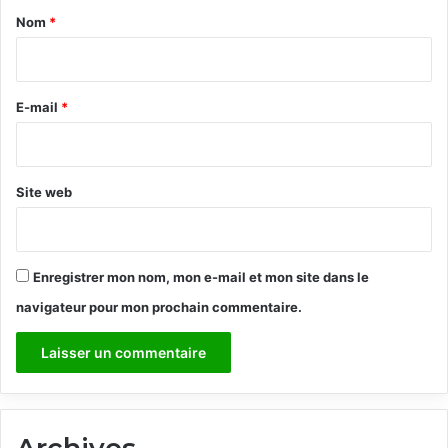
a
Nom
*
i
r
e
E-mail
*
*
Site web
Enregistrer mon nom, mon e-mail et mon site dans le
navigateur pour mon prochain commentaire.