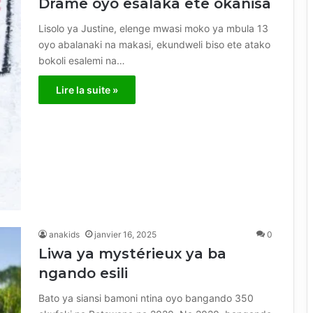
Drame oyo esalaka ete okanisa
Lisolo ya Justine, elenge mwasi moko ya mbula 13
oyo abalanaki na makasi, ekundweli biso ete atako
bokoli esalemi na…
Lire la suite »
anakids
janvier 16, 2025
0
Liwa ya mystérieux ya ba
ngando esili
Bato ya siansi bamoni ntina oyo bangando 350