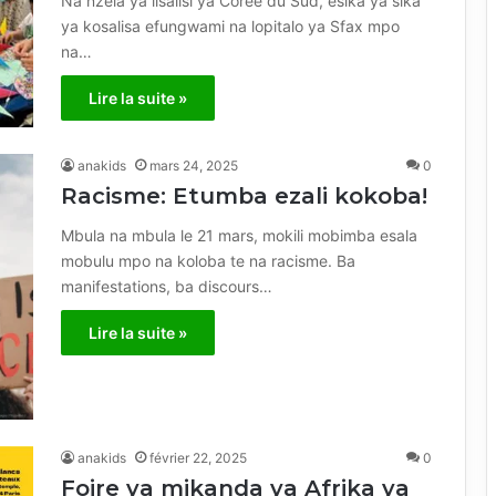
Na nzela ya lisalisi ya Corée du Sud, esika ya sika
ya kosalisa efungwami na lopitalo ya Sfax mpo
na…
Lire la suite »
anakids
mars 24, 2025
0
Racisme: Etumba ezali kokoba!
Mbula na mbula le 21 mars, mokili mobimba esala
mobulu mpo na koloba te na racisme. Ba
manifestations, ba discours…
Lire la suite »
anakids
février 22, 2025
0
Foire ya mikanda ya Afrika ya