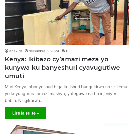
anakids
décembre 5, 2024
0
Kenya: Ikibazo cy’amazi meza yo
kunywa ku banyeshuri cyavugutiwe
umuti
Muri Kenya, abanyeshuri biga ku ishuri bungukirwa na sisitemu
yo kuyungurura amazi mashya, yateguwe na ba injeniyeri
babiri. Ni igikorwa…
Lire la suite »