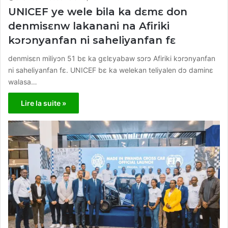
UNICEF ye wele bila ka dɛmɛ don
denmisɛnw lakanani na Afiriki
kɔrɔnyanfan ni saheliyanfan fɛ
denmisɛn miliyɔn 51 bɛ ka gɛlɛyabaw sɔrɔ Afiriki kɔrɔnyanfan
ni saheliyanfan fɛ. UNICEF bɛ ka welekan teliyalen dɔ daminɛ
walasa…
Lire la suite »