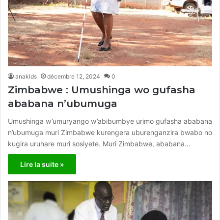
anakids
décembre 12, 2024
0
Zimbabwe : Umushinga wo gufasha
ababana n’ubumuga
Umushinga w’umuryango w’abibumbye urimo gufasha ababana
n’ubumuga muri Zimbabwe kurengera uburenganzira bwabo no
kugira uruhare muri sosiyete. Muri Zimbabwe, ababana…
Lire la suite »