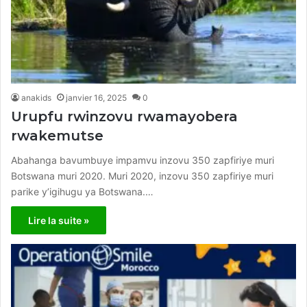
anakids
janvier 16, 2025
0
Urupfu rwinzovu rwamayobera
rwakemutse
Abahanga bavumbuye impamvu inzovu 350 zapfiriye muri
Botswana muri 2020. Muri 2020, inzovu 350 zapfiriye muri
parike y’igihugu ya Botswana.…
Lire la suite »