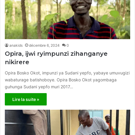
anakids
décembre 6, 2024
0
Opira, ijwi ryimpunzi zihanganye
nikirere
Opira Bosko Okot, impunzi ya Sudani yepfo, yabaye umuvugizi
wabaturage batishoboye. Opira Bosko Okot yagombaga
guhunga Sudani yepfo muri 2017…
Lire la suite »