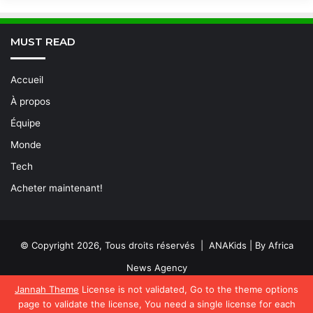
MUST READ
Accueil
À propos
Équipe
Monde
Tech
Acheter maintenant!
© Copyright 2026, Tous droits réservés | ANAKids | By Africa
News Agency
Jannah Theme
License is not validated, Go to the theme options
Facebook
X
Linkedin
YouTube
page to validate the license, You need a single license for each