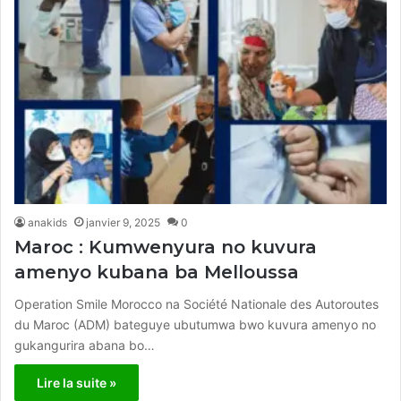
anakids
janvier 9, 2025
0
Maroc : Kumwenyura no kuvura
amenyo kubana ba Melloussa
Operation Smile Morocco na Société Nationale des Autoroutes
du Maroc (ADM) bateguye ubutumwa bwo kuvura amenyo no
gukangurira abana bo…
Lire la suite »