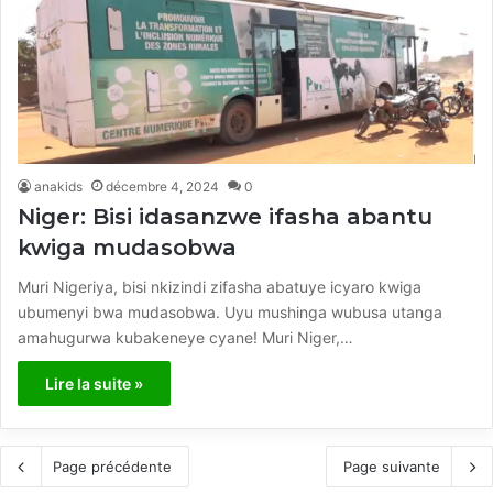
anakids
décembre 4, 2024
0
Niger: Bisi idasanzwe ifasha abantu
kwiga mudasobwa
Muri Nigeriya, bisi nkizindi zifasha abatuye icyaro kwiga
ubumenyi bwa mudasobwa. Uyu mushinga wubusa utanga
amahugurwa kubakeneye cyane! Muri Niger,…
Lire la suite »
Page précédente
Page suivante