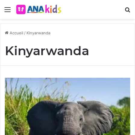
Menu
R
Accueil
/
Kinyarwanda
Kinyarwanda