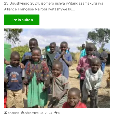
25 Ugushyingo 2024, isomero rishya ry’itangazamakuru rya
Alliance Française Nairobi ryatashywe ku…
Lire la suite »
anakids
décembre 23, 2024
0