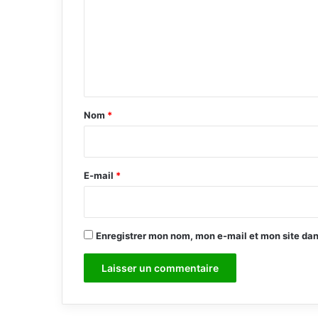
m
m
e
n
t
a
Nom
*
i
r
e
E-mail
*
*
Enregistrer mon nom, mon e-mail et mon site da