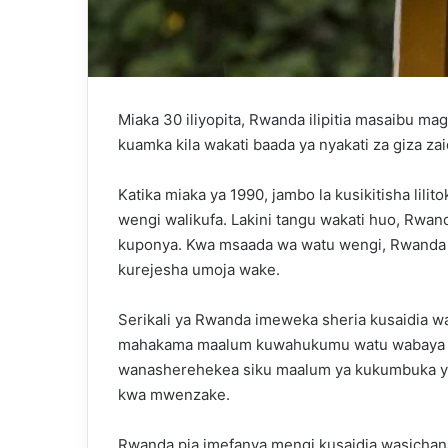
Miaka 30 iliyopita, Rwanda ilipitia masaibu 
kuamka kila wakati baada ya nyakati za giza zai
Katika miaka ya 1990, jambo la kusikitisha lil
wengi walikufa. Lakini tangu wakati huo, Rwan
kuponya. Kwa msaada wa watu wengi, Rwanda il
kurejesha umoja wake.
Serikali ya Rwanda imeweka sheria kusaidia w
mahakama maalum kuwahukumu watu wabaya na k
wanasherehekea siku maalum ya kukumbuka ya
kwa mwenzake.
Rwanda pia imefanya mengi kusaidia wasichan