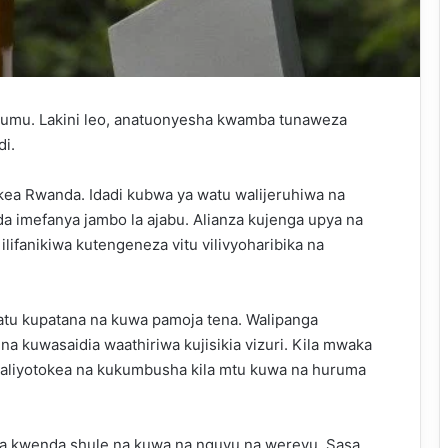
magumu. Lakini leo, anatuonyesha kwamba tunaweza
di.
itokea Rwanda. Idadi kubwa ya watu walijeruhiwa na
da imefanya jambo la ajabu. Alianza kujenga upya na
ifanikiwa kutengeneza vitu vilivyoharibika na
atu kupatana na kuwa pamoja tena. Walipanga
uwasaidia waathiriwa kujisikia vizuri. Kila mwaka
liyotokea na kukumbusha kila mtu kuwa na huruma
a kwenda shule na kuwa na nguvu na werevu. Sasa