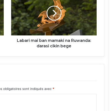
ban
mamaki
na
Ruwanda:
darasi
cikin
bege
Labari mai ban mamaki na Ruwanda:
darasi cikin bege
s obligatoires sont indiqués avec
*