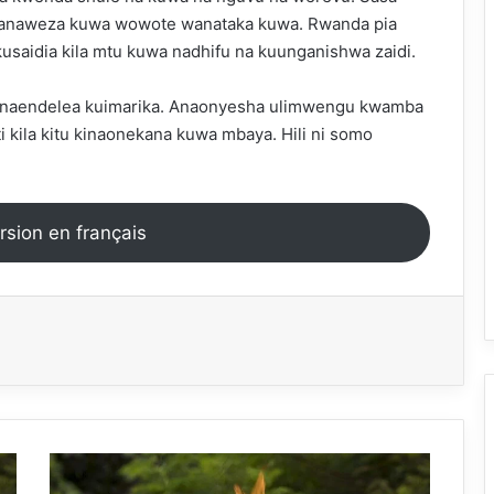
wanaweza kuwa wowote wanataka kuwa. Rwanda pia
usaidia kila mtu kuwa nadhifu na kuunganishwa zaidi.
 inaendelea kuimarika. Anaonyesha ulimwengu kwamba
i kila kitu kinaonekana kuwa mbaya. Hili ni somo
ersion en français
Labari
mai