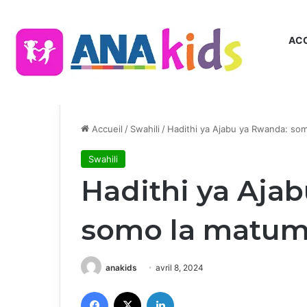
ACC
Accueil
/
Swahili
/
Hadithi ya Ajabu ya Rwanda: som
Swahili
Hadithi ya Aja
somo la matum
anakids
avril 8, 2024
Facebook
X
Linkedin