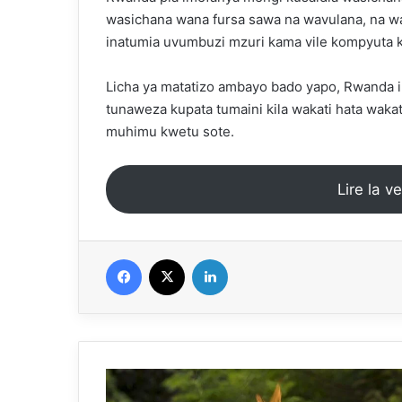
wasichana wana fursa sawa na wavulana, na 
inatumia uvumbuzi mzuri kama vile kompyuta k
Licha ya matatizo ambayo bado yapo, Rwanda
tunaweza kupata tumaini kila wakati hata wakat
muhimu kwetu sote.
Lire la v
Facebook
X
Linkedin
قصة
رواندا