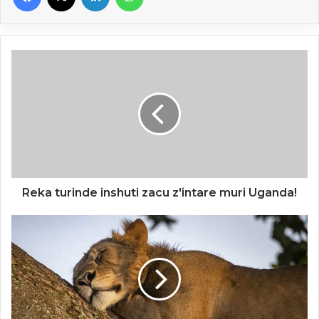
Reka
turinde
inshuti
zacu
z'intare
muri
Uganda!
Reka turinde inshuti zacu z'intare muri Uganda!
Ka
anyị
chebe
enyi
ọdụm
anyị
na