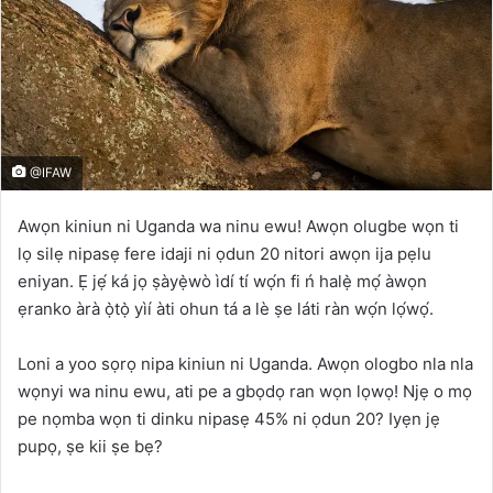
@IFAW
Awọn kiniun ni Uganda wa ninu ewu! Awọn olugbe wọn ti
lọ silẹ nipasẹ fere idaji ni ọdun 20 nitori awọn ija pẹlu
eniyan. Ẹ jẹ́ ká jọ ṣàyẹ̀wò ìdí tí wọ́n fi ń halẹ̀ mọ́ àwọn
ẹranko àrà ọ̀tọ̀ yìí àti ohun tá a lè ṣe láti ràn wọ́n lọ́wọ́.
Loni a yoo sọrọ nipa kiniun ni Uganda. Awọn ologbo nla nla
wọnyi wa ninu ewu, ati pe a gbọdọ ran wọn lọwọ! Njẹ o mọ
pe nọmba wọn ti dinku nipasẹ 45% ni ọdun 20? Iyẹn jẹ
pupọ, ṣe kii ṣe bẹ?