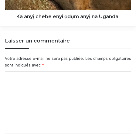
Uganda!
Ka anyị chebe enyi ọdụm anyị na Uganda!
Laisser un commentaire
Votre adresse e-mail ne sera pas publiée.
Les champs obligatoires
sont indiqués avec
*
C
o
m
m
e
n
t