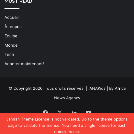
MUST READ
Accueil
À propos
Équipe
Monde
Tech
Acheter maintenant!
© Copyright 2026, Tous droits réservés | ANAKids | By Africa
News Agency
Facebook
X
Linkedin
YouTube
Jannah Theme
License is not validated, Go to the theme options
page to validate the license, You need a single license for each
domain name.