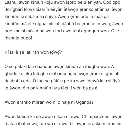
Laanu, awọn kiniun koju awọn iṣoro pẹlu eniyan. Ọ̀pọ̀lọpọ̀
ìforígbárí ló wà láàárín èèyàn àtàwọn ẹranko ẹhànnà, àwọn
kìnnìún sì sábà máa ń jìyà. Àwọn ẹran ọdẹ lè máa pa
kìnnìún májèlé nígbà míì láti dáàbò bo ẹran ọ̀sìn wọn, àwọn
ọdẹ kan sì máa ń pa wọ́n torí awọ tàbí egungun wọn. O jẹ
ibanujẹ pupọ!
Kí la lè ṣe láti ràn wọ́n lọ́wọ́?
O ṣe pataki lati daabobo awọn kiniun ati ibugbe wọn. A
gbọdọ kọ ẹkọ lati gbe ni ibamu pẹlu awọn ẹranko igbẹ ati
daabobo ẹda. Ó tún ṣe pàtàkì pé ká ṣíwọ́ ìdẹwò kí a sì fìyà
jẹ àwọn tó ń pa kìnnìún lára ​​tàbí tí wọ́n bá pa á.
Awọn ẹranko miiran wo ni o halẹ ni Uganda?
Awọn kiniun kii ṣe awọn nikan ni ewu. Chimpanzees, awọn
ibatan ibatan wa, tun wa ni ewu, bii awọn ẹranko miiran bii