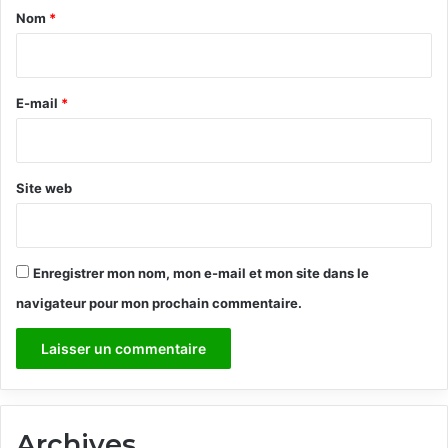
a
Nom
*
i
r
e
E-mail
*
*
Site web
Enregistrer mon nom, mon e-mail et mon site dans le
navigateur pour mon prochain commentaire.
Archives