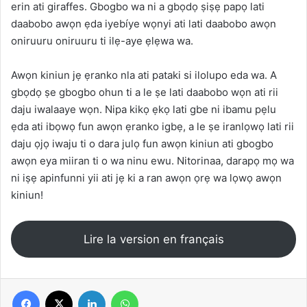
erin ati giraffes. Gbogbo wa ni a gbọdọ ṣiṣẹ papọ lati
daabobo awọn ẹda iyebíye wọnyi ati lati daabobo awọn
oniruuru oniruuru ti ilẹ-aye ẹlẹwa wa.
Awọn kiniun jẹ ẹranko nla ati pataki si ilolupo eda wa. A
gbọdọ ṣe gbogbo ohun ti a le ṣe lati daabobo wọn ati rii
daju iwalaaye wọn. Nipa kikọ ẹkọ lati gbe ni ibamu pẹlu
ẹda ati ibọwọ fun awọn ẹranko igbẹ, a le ṣe iranlọwọ lati rii
daju ọjọ iwaju ti o dara julọ fun awọn kiniun ati gbogbo
awọn eya miiran ti o wa ninu ewu. Nitorinaa, darapọ mọ wa
ni iṣẹ apinfunni yii ati jẹ ki a ran awọn ọrẹ wa lọwọ awọn
kiniun!
Lire la version en français
Facebook
X
Linkedin
WhatsApp