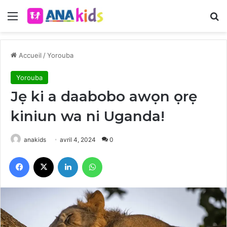
Menu
R
Accueil
/
Yorouba
Yorouba
Jẹ ki a daabobo awọn ọrẹ
kiniun wa ni Uganda!
anakids
avril 4, 2024
0
Facebook
X
Linkedin
WhatsApp