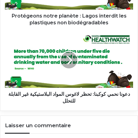
plastiques
non
biodégradables
Protégeons notre planète : Lagos interdit les
plastiques non biodégradables
دعونا
نحمي
كوكبنا:
تحظر
لاغوس
المواد
البلاستيكية
غير
القابلة
للتحلل
دعونا نحمي كوكبنا: تحظر لاغوس المواد البلاستيكية غير القابلة
للتحلل
Laisser un commentaire