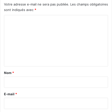
Votre adresse e-mail ne sera pas publiée.
Les champs obligatoires
sont indiqués avec
*
C
o
m
m
e
n
t
a
Nom
*
i
r
e
E-mail
*
*