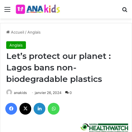
Menu
R
Accueil
/
Anglais
Anglais
Let’s protect our planet :
Lagos bans non-
biodegradable plastics
anakids
janvier 26, 2024
0
Facebook
X
Linkedin
WhatsApp