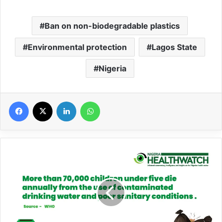
Ban on non-biodegradable plastics
Environmental protection
Lagos State
Nigeria
Facebook
X
Linkedin
WhatsApp
Protégeons
notre
planète
:
Lagos
interdit
les