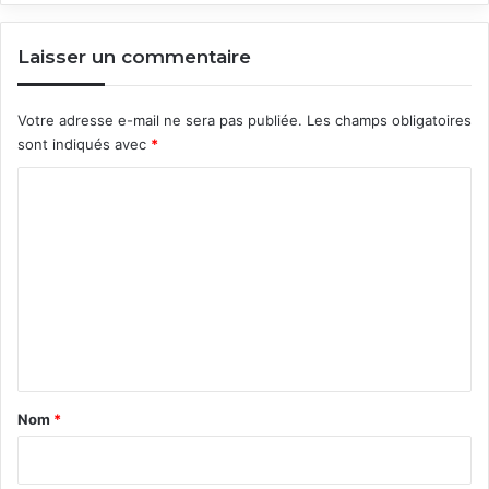
Laisser un commentaire
Votre adresse e-mail ne sera pas publiée.
Les champs obligatoires
sont indiqués avec
*
C
o
m
m
e
n
t
a
Nom
*
i
r