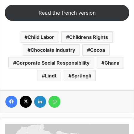
Read the french version
Child Labor
Childrens Rights
Chocolate Industry
Cocoa
Corporate Social Responsibility
Ghana
Lindt
Sprüngli
Facebook
X
Linkedin
WhatsApp
Lindt
&