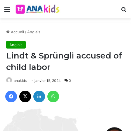
Menu
R
Accueil
/
Anglais
Anglais
Lindt & Sprüngli accused of
child labor
anakids
janvier 15, 2024
0
Facebook
X
Linkedin
WhatsApp