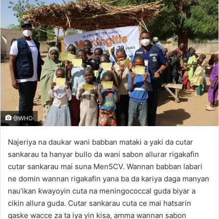
@WHO
Najeriya na daukar wani babban mataki a yaki da cutar
sankarau ta hanyar bullo da wani sabon allurar rigakafin
cutar sankarau mai suna Men5CV. Wannan babban labari
ne domin wannan rigakafin yana ba da kariya daga manyan
nau’ikan ƙwayoyin cuta na meningococcal guda biyar a
cikin allura guda. Cutar sankarau cuta ce mai hatsarin
gaske wacce za ta iya yin kisa, amma wannan sabon