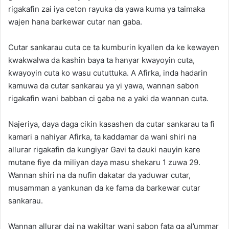
rigakafin zai iya ceton rayuka da yawa kuma ya taimaka
wajen hana barkewar cutar nan gaba.
Cutar sankarau cuta ce ta kumburin kyallen da ke kewayen
kwakwalwa da kashin baya ta hanyar kwayoyin cuta,
ƙwayoyin cuta ko wasu cututtuka. A Afirka, inda hadarin
kamuwa da cutar sankarau ya yi yawa, wannan sabon
rigakafin wani babban ci gaba ne a yaki da wannan cuta.
Najeriya, daya daga cikin kasashen da cutar sankarau ta fi
kamari a nahiyar Afirka, ta kaddamar da wani shiri na
allurar rigakafin da kungiyar Gavi ta dauki nauyin kare
mutane fiye da miliyan daya masu shekaru 1 zuwa 29.
Wannan shiri na da nufin dakatar da yaduwar cutar,
musamman a yankunan da ke fama da barkewar cutar
sankarau.
Wannan allurar dai na wakiltar wani sabon fata ga al’ummar