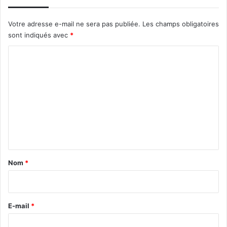
Votre adresse e-mail ne sera pas publiée.
Les champs obligatoires
sont indiqués avec
*
C
o
m
m
e
n
t
a
Nom
*
i
r
e
E-mail
*
*