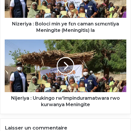
caman
sɛmɛntiya
Meningite
(Meningitis)
Nizeriya : Boloci min ye fɛn caman sɛmɛntiya
la
Meningite (Meningitis) la
Nijeriya
:
Urukingo
rw'impinduramatwara
rwo
kurwanya
Meningite
Nijeriya : Urukingo rw'impinduramatwara rwo
kurwanya Meningite
Laisser un commentaire