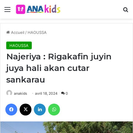
Menu
R
Accueil
/
HAOUSSA
HAOUSSA
Najeriya : Rigakafin juyin
juya hali akan cutar
sankarau
anakids
avril 18, 2024
0
Facebook
X
Linkedin
WhatsApp