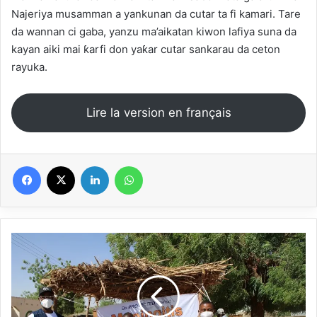
Najeriya musamman a yankunan da cutar ta fi kamari. Tare
da wannan ci gaba, yanzu ma’aikatan kiwon lafiya suna da
kayan aiki mai ƙarfi don yaƙar cutar sankarau da ceton
rayuka.
Lire la version en français
Facebook
X
Linkedin
WhatsApp
Nizeriya
:
Boloci
min
ye
fɛn