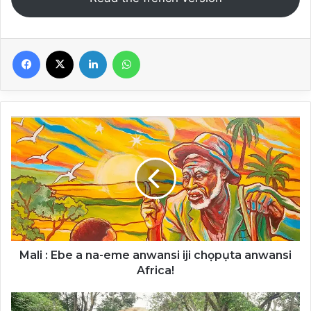
Facebook
X
Linkedin
WhatsApp
Mali
:
Ebe
a
na-
eme
anwansi
iji
chọpụta
anwansi
Mali : Ebe a na-eme anwansi iji chọpụta anwansi
Africa!
Africa!
Protéger