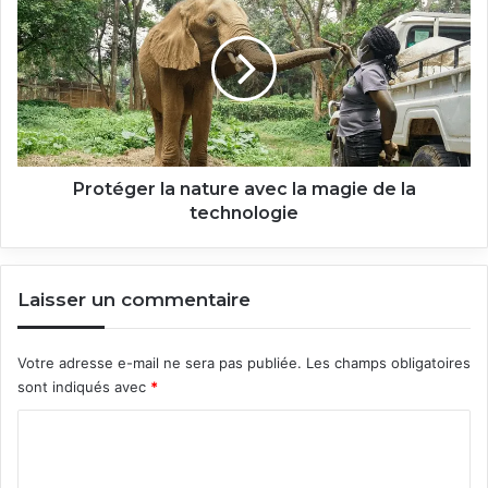
la
nature
avec
la
magie
de
la
technologie
Protéger la nature avec la magie de la
technologie
Laisser un commentaire
Votre adresse e-mail ne sera pas publiée.
Les champs obligatoires
sont indiqués avec
*
C
o