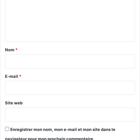
m
m
e
n
t
a
Nom
*
i
r
e
E-mail
*
*
Site web
Enregistrer mon nom, mon e-mail et mon site dans le
navigateur pour mon prochain commentaire.