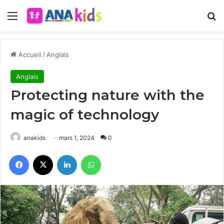
Menu
R
Accueil
/
Anglais
Anglais
Protecting nature with the
magic of technology
anakids
mars 1, 2024
0
Facebook
X
Linkedin
WhatsApp