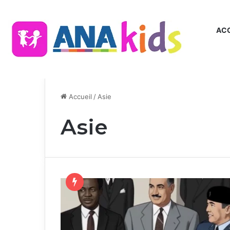
ACC
Accueil
/
Asie
Asie