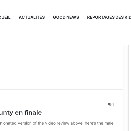
UEIL
ACTUALITES
GOOD NEWS
REPORTAGES DES KI
1
unty en finale
nionated version of the video review above, here’s the male