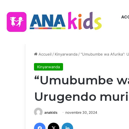
ACC
Accueil
/
Kinyarwanda
/
“Umubumbe wa Afurika”: Ur
Kinyarwanda
“Umubumbe wa 
Urugendo muri 
anakids
novembre 30, 2024
Facebook
X
Linkedin