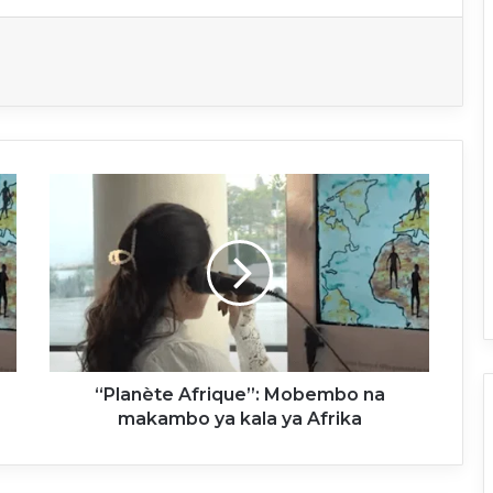
“Planète
Afrique”:
Mobembo
na
makambo
ya
kala
ya
Afrika
“Planète Afrique”: Mobembo na
makambo ya kala ya Afrika