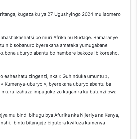
ritanga, kugeza ku ya 27 Ugushyingo 2024 mu isomero
abashakashatsi bo muri Afrika nu Budage. Bamaranye
intu nibisobanuro byerekana amateka yumugabane
ubona uburyo abantu bo hambere bakoze ibikoresho,
o esheshatu zingenzi, nka « Guhinduka umuntu »,
 « Kumenya-uburyo », byerekana uburyo abantu ba
 nkuru izahuza impuguke zo kuganira ku butunzi bwa
ya mu bindi bihugu bya Afurika nka Nijeriya na Kenya,
enshi. Ibintu bitangaje bigutera kwifuza kumenya