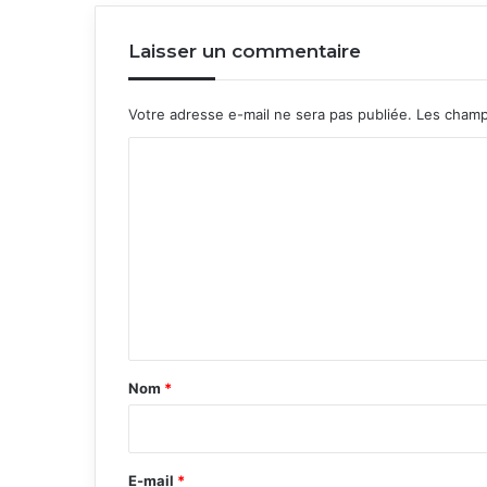
Laisser un commentaire
Votre adresse e-mail ne sera pas publiée.
Les champ
C
o
m
m
e
n
t
a
Nom
*
i
r
e
E-mail
*