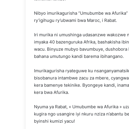
Nibyo imurikagurisha “Umubumbe wa Afurika” 
ry’igihugu ry’ubwami bwa Maroc, i Rabat.
Iri murika ni umushinga udasanzwe wakozwe n
imyaka 40 bazenguruka Afrika, bashakisha ib
wacu. Binyuze mubyo bavumbuye, dushobora k
bahana umutungo kandi barema ibihangano.
Imurikagurisha ryateguwe ku nsanganyamatsik
bisobanura intambwe zacu za mbere, cyangwa
kera bamenye tekinike. Byongeye kandi, inama
kera bwa Afurika.
Nyuma ya Rabat, « Umubumbe wa Afurika » uzaj
kugira ngo usangire iyi nkuru nziza n’abantu b
byinshi kumizi yacu!