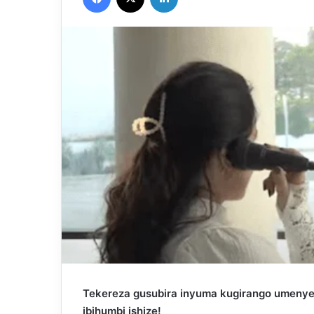
Tekereza gusubira inyuma kugirango umeny
ibihumbi ishize!