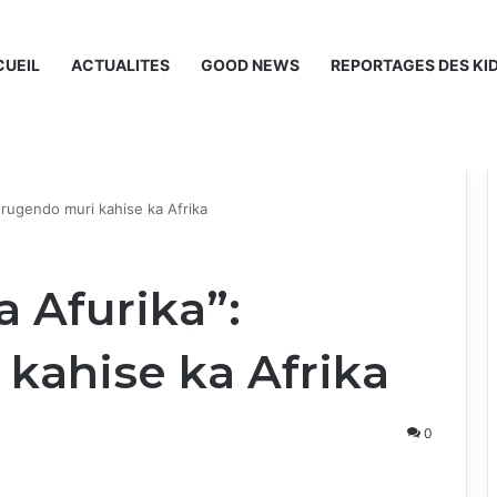
UEIL
ACTUALITES
GOOD NEWS
REPORTAGES DES KI
ugendo muri kahise ka Afrika
Afurika”:
kahise ka Afrika
0