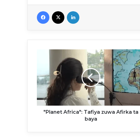
Facebook
X
Linkedin
"Planet
Africa":
Tafiya
zuwa
Afirka
ta
baya
"Planet Africa": Tafiya zuwa Afirka ta
baya