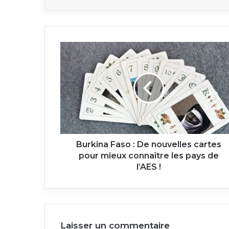
Burkina
Faso
:
De
nouvelles
cartes
pour
mieux
connaître
les
Burkina Faso : De nouvelles cartes
pays
pour mieux connaître les pays de
de
l’AES !
l’AES
!
Laisser un commentaire