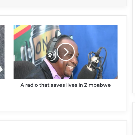
A
radio
that
saves
lives
in
Zimbabwe
A radio that saves lives in Zimbabwe