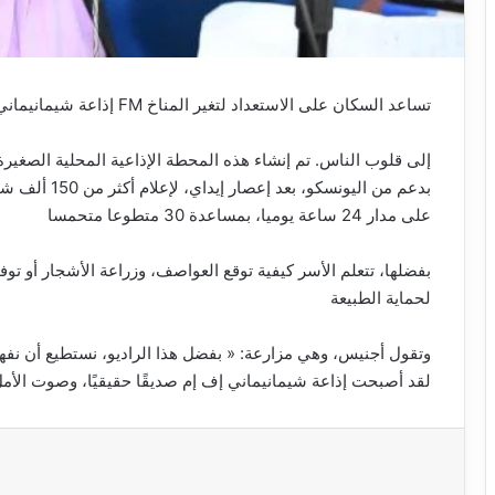
إذاعة شيمانيماني FM تساعد السكان على الاستعداد لتغير المناخ
بدعم من اليونس
على مدار 24 ساعة يوميا، بمساعدة 30 متطوعا متحمسا
بفضلها، تتعلم الأسر كيفية توقع العواصف، وزراعة الأشجار أو توف
لحماية الطبيعة
وتقول أجنيس، وهي مزارعة: « بفضل هذا الراديو، نستطيع أن ».
لقد أصبحت إذاعة شيمانيماني إف إم صديقًا حقيقيًا، وصوت الأمل