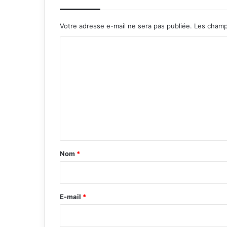
Votre adresse e-mail ne sera pas publiée.
Les champ
C
o
m
m
e
n
t
a
Nom
*
i
r
e
E-mail
*
*