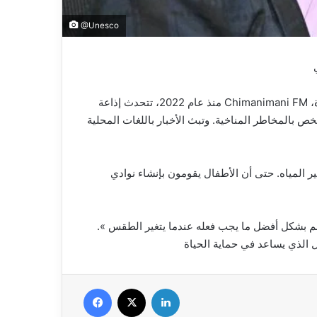
@Unesco
منذ عام 2022، تتحدث إذاعة Chimanimani FM إلى قلوب الناس. تم إنشاء هذه المحطة الإذاعية المحلية الصغيرة،
كو، بعد إعصار إيداي، لإعلام أكثر من 150 ألف شخص بالمخاطر المناخية. وتبث الأخبار باللغات المحلية
ير المياه. حتى أن الأطفال يقومون بإنشاء نوادي
 نفهم بشكل أفضل ما يجب فعله عندما يتغير الطقس
 الذي يساعد في حماية الحياة
Facebook
X
Linkedin