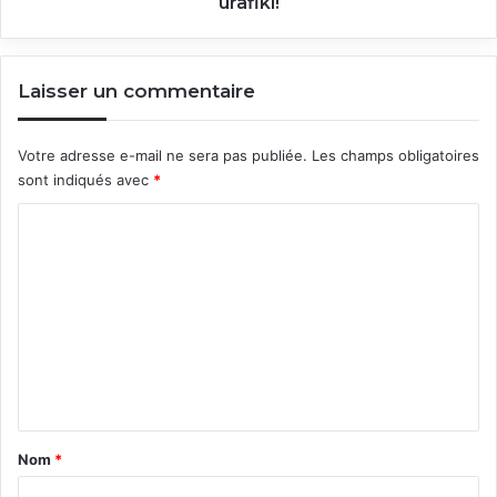
urafiki!
Laisser un commentaire
Votre adresse e-mail ne sera pas publiée.
Les champs obligatoires
sont indiqués avec
*
C
o
m
m
e
n
t
a
Nom
*
i