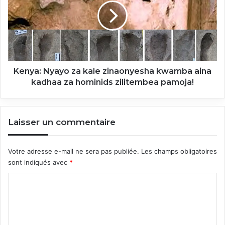
kale
zinaonyesha
kwamba
aina
kadhaa
za
hominids
Kenya: Nyayo za kale zinaonyesha kwamba aina
zilitembea
kadhaa za hominids zilitembea pamoja!
pamoja!
Laisser un commentaire
Votre adresse e-mail ne sera pas publiée.
Les champs obligatoires
sont indiqués avec
*
C
o
m