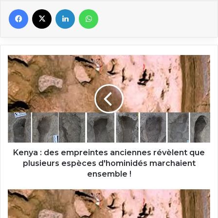
Facebook
X
Linkedin
WhatsApp
Kenya
:
des
empreintes
anciennes
révèlent
que
plusieurs
espèces
d'hominidés
Kenya : des empreintes anciennes révèlent que
marchaient
plusieurs espèces d'hominidés marchaient
ensemble
ensemble !
!
Kenya:
Nyayo
za