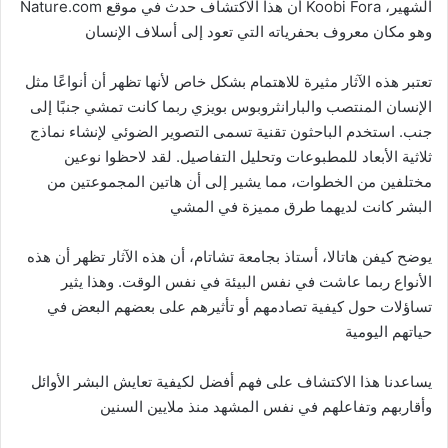
Nature.com أن هذا الاكتشاف حدث في موقع Koobi Fora الشهير،
وهو مكان معروف بحفرياته التي تعود إلى أسلاف الإنسان
تعتبر هذه الآثار مثيرة للاهتمام بشكل خاص لأنها تظهر أن أنواعًا مثل
الإنسان المنتصب والبارانثروبوس بويزي ربما كانت تمشي جنبًا إلى
جنب. استخدم الباحثون تقنية تسمى التصوير الضوئي لإنشاء نماذج
ثلاثية الأبعاد للمطبوعات وتحليل التفاصيل. لقد لاحظوا نوعين
مختلفين من الخطوات، مما يشير إلى أن هاتين المجموعتين من
البشر كانت لديهما طرق مميزة في المشي
يوضح كيفن هاتالا، أستاذ بجامعة تشاتام، أن هذه الآثار تظهر أن هذه
الأنواع ربما عاشت في نفس البيئة في نفس الوقت. وهذا يثير
تساؤلات حول كيفية تصادمهم أو تأثيرهم على بعضهم البعض في
حياتهم اليومية
يساعدنا هذا الاكتشاف على فهم أفضل لكيفية تعايش البشر الأوائل
وأقاربهم وتفاعلهم في نفس المشهد منذ ملايين السنين