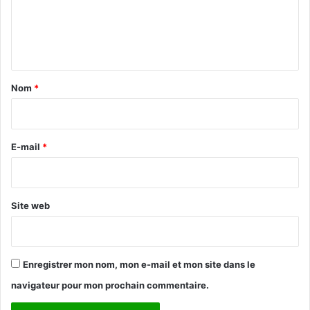
m
e
n
t
a
Nom
*
i
r
e
E-mail
*
*
Site web
Enregistrer mon nom, mon e-mail et mon site dans le
navigateur pour mon prochain commentaire.