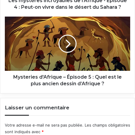
Les mystères incroyables de l’Afrique - Épisode
on
4 : Peut-on vivre dans le désert du Sahara ?
vivre
dans
Mysteries
le
d'Afrique
désert
–
du
Épisode
Sahara
5
?
:
Quel
est
le
plus
Mysteries d'Afrique – Épisode 5 : Quel est le
ancien
plus ancien dessin d’Afrique ?
dessin
d’Afrique
?
Laisser un commentaire
Votre adresse e-mail ne sera pas publiée.
Les champs obligatoires
sont indiqués avec
*