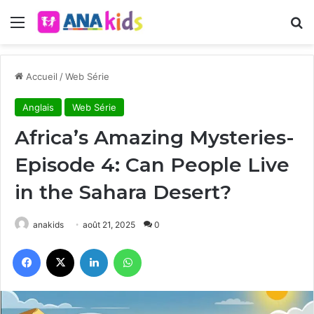
Menu
R
Accueil
/
Web Série
Anglais
Web Série
Africa’s Amazing Mysteries-
Episode 4: Can People Live
in the Sahara Desert?
anakids
août 21, 2025
0
Facebook
X
Linkedin
WhatsApp