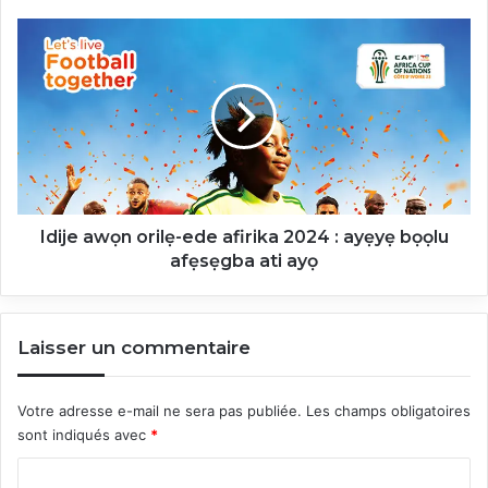
Idije
awọn
orilẹ-
ede
afirika
2024
:
ayẹyẹ
bọọlu
afẹsẹgba
Idije awọn orilẹ-ede afirika 2024 : ayẹyẹ bọọlu
ati
afẹsẹgba ati ayọ
ayọ
Laisser un commentaire
Votre adresse e-mail ne sera pas publiée.
Les champs obligatoires
sont indiqués avec
*
C