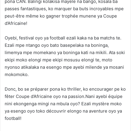
pona CAN. Balingi kolakisa mayele na bango, kosala ba
passes fantastiques, ko marquer ba buts incroyables mpe
peut-être même ko gagner trophée munene ya Coupe
d’Africaine!
Oyebi, festival oyo ya football ezali kaka na ba matchs te.
Ezali mpe ntango oyo bato basepelaka na boninga,
limemya mpe momekano ya boninga kati na mikili. Ata soki
ekipi moko elongi mpe ekipi mosusu elongi te, moto
nyonso atikalaka na esengo mpe ayebi milende ya mosani
mokomoko.
Donc, bo se préparer pona ko thriller, ko encourager pe ko
fêter Coupe d’Africaine oyo na passion.Nani ayebi équipe
nini ekongenga mingi na mbula oyo? Ezali mystère moko
ya esengo oyo toko découvrir elongo na aventure oyo ya
football!