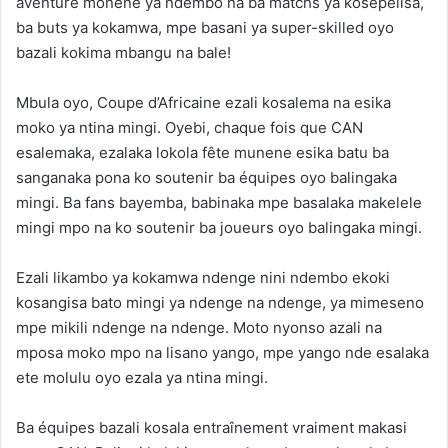
aventure monene ya ndembo na ba matchs ya kosepelisa,
ba buts ya kokamwa, mpe basani ya super-skilled oyo
bazali kokima mbangu na bale!
Mbula oyo, Coupe d’Africaine ezali kosalema na esika
moko ya ntina mingi. Oyebi, chaque fois que CAN
esalemaka, ezalaka lokola fête munene esika batu ba
sanganaka pona ko soutenir ba équipes oyo balingaka
mingi. Ba fans bayemba, babinaka mpe basalaka makelele
mingi mpo na ko soutenir ba joueurs oyo balingaka mingi.
Ezali likambo ya kokamwa ndenge nini ndembo ekoki
kosangisa bato mingi ya ndenge na ndenge, ya mimeseno
mpe mikili ndenge na ndenge. Moto nyonso azali na
mposa moko mpo na lisano yango, mpe yango nde esalaka
ete molulu oyo ezala ya ntina mingi.
Ba équipes bazali kosala entraînement vraiment makasi