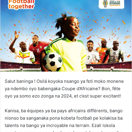
Salut baninga ! Osilá koyoka nsango ya fɛti moko monene
ya ndembo oyo babengaka Coupe d’Africaine? Bon, fête
oyo ya somo ezo zonga na 2024, et c’est super excitant!
Kanisa, ba équipes ya ba pays africains différents, bango
nionso ba sanganaka pona kobeta football pe kolakisa ba
talents na bango ya incroyable na terrain. Ezali lokola