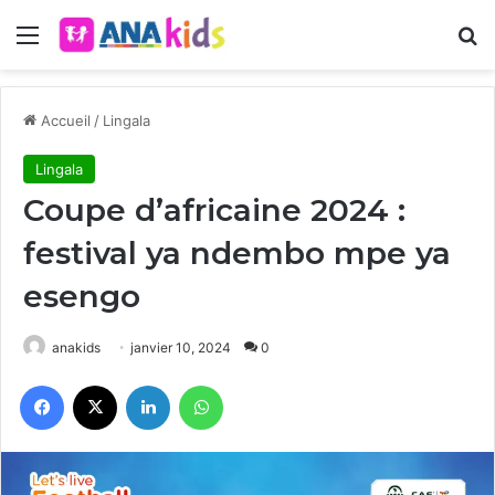
Menu
R
Accueil
/
Lingala
Lingala
Coupe d’africaine 2024 :
festival ya ndembo mpe ya
esengo
anakids
janvier 10, 2024
0
Facebook
X
Linkedin
WhatsApp