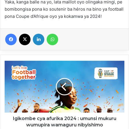
Yaka, kanga balle na yo, lata maillot oyo olingaka mingi, pe
bomibongisa pona ko soutenir ba héros na bino ya football
pona Coupe d’Afrique oyo ya kokamwa ya 2024!
Facebook
X
Linkedin
WhatsApp
Igikombe
cya
afurika
2024
:
umunsi
mukuru
wumupira
wamaguru
nibyishimo
Igikombe cya afurika 2024 : umunsi mukuru
wumupira wamaguru nibyishimo