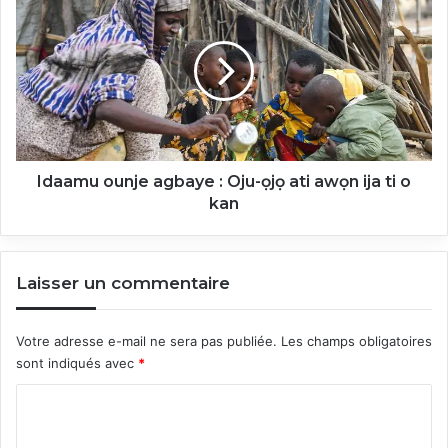
ounje
agbaye
:
Oju-
ọjọ
ati
awọn
ija
ti
Idaamu ounje agbaye : Oju-ọjọ ati awọn ija ti o
o
kan
kan
Laisser un commentaire
Votre adresse e-mail ne sera pas publiée.
Les champs obligatoires
sont indiqués avec
*
C
o