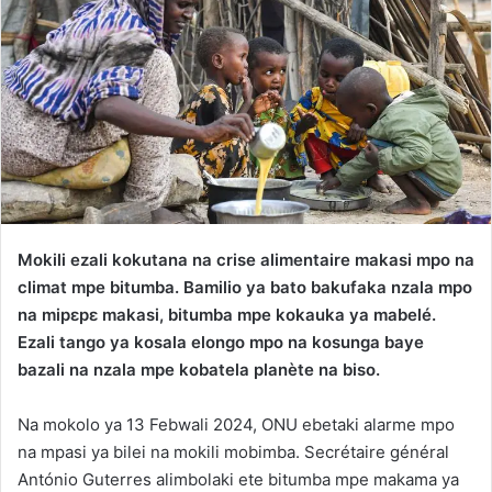
Mokili ezali kokutana na crise alimentaire makasi mpo na
climat mpe bitumba. Bamilio ya bato bakufaka nzala mpo
na mipɛpɛ makasi, bitumba mpe kokauka ya mabelé.
Ezali tango ya kosala elongo mpo na kosunga baye
bazali na nzala mpe kobatela planète na biso.
Na mokolo ya 13 Febwali 2024, ONU ebetaki alarme mpo
na mpasi ya bilei na mokili mobimba. Secrétaire général
António Guterres alimbolaki ete bitumba mpe makama ya