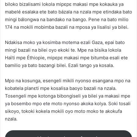
biloko bizalisami lokola mipɛpɛ makasi mpe kokauka ya
mabelé esalaka ete bato bázala na nzala mpe etindaka bato
mingi bálongwa na bandako na bango. Pene na bato milio
174 na mokili mobimba bazali na mposa ya lisalisi ya bilei.
Ndakisa moko ya kosimba motema ezali Gaza, epai bato
mingi bazali na bilei oyo ekoki te. Mpe na bisika lokola
Haïti mpe Éthiopie, mipɛpɛ makasi mpe bitumba esali ete
bamilio ya bato bazangi bilei. Ezali tango ya kosala.
Mpo na kosunga, esengeli mikili nyonso esangana mpo na
kobatela planɛti mpe kosalisa baoyo bazali na nzala.
Tosengeli mpe kotonga bibongiseli ya bilei ya makasi mpe
ya bosembo mpo ete moto nyonso akoka kolya. Soki tosali
sikoyo, tokoki kokela mokili oyo moto moko te akokufa
nzala.