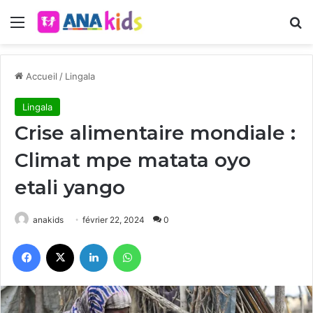
Menu
R
Accueil
/
Lingala
Lingala
Crise alimentaire mondiale :
Climat mpe matata oyo
etali yango
anakids
février 22, 2024
0
Facebook
X
Linkedin
WhatsApp