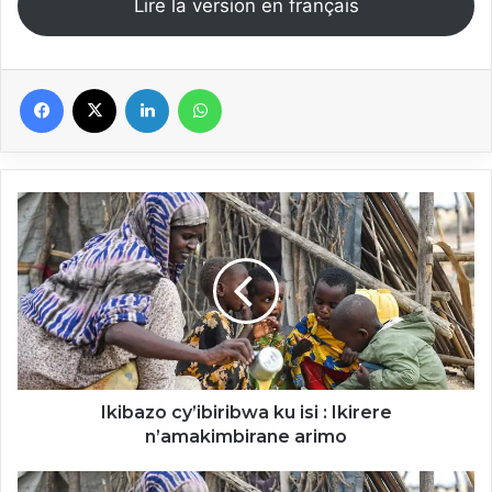
Lire la version en français
Facebook
X
Linkedin
WhatsApp
Ikibazo
cy’ibiribwa
ku
isi
:
Ikirere
n’amakimbirane
arimo
Ikibazo cy’ibiribwa ku isi : Ikirere
n’amakimbirane arimo
Idaamu