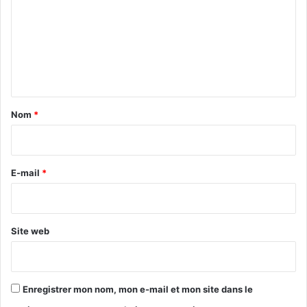
m
m
e
n
t
a
Nom
*
i
r
e
E-mail
*
*
Site web
Enregistrer mon nom, mon e-mail et mon site dans le