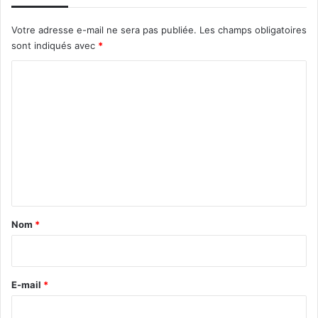
Votre adresse e-mail ne sera pas publiée.
Les champs obligatoires
sont indiqués avec
*
C
o
m
m
e
n
t
a
Nom
*
i
r
e
E-mail
*
*