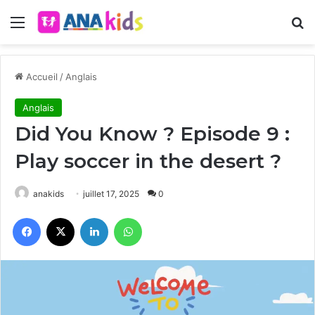
Menu
R
Accueil
/
Anglais
Anglais
Did You Know ? Episode 9 :
Play soccer in the desert ?
anakids
juillet 17, 2025
0
Facebook
X
Linkedin
WhatsApp