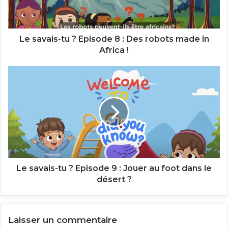
:
Des
robots
made
Le savais-tu ? Episode 8 : Des robots made in
in
Africa !
Africa
!
Le
savais-
tu
?
Episode
9
:
Jouer
au
foot
Le savais-tu ? Episode 9 : Jouer au foot dans le
dans
désert ?
le
désert
?
Laisser un commentaire