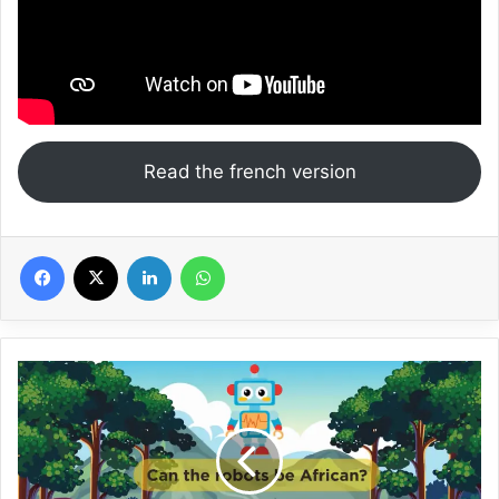
Read the french version
Facebook
X
Linkedin
WhatsApp
Le
savais-
tu
?
Episode
8