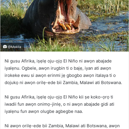
@Makila
Ni gusu Afirika, iṣẹlẹ oju-ọjọ El Niño ni awọn abajade
iyalẹnu. Ogbele, awọn irugbin ti o bajẹ, iyan ati awọn
irokeke ewu si awọn erinmi jẹ gbogbo awọn italaya ti o
dojukọ ni awọn orilẹ-ede bii Zambia, Malawi ati Botswana.
Ni gusu Afirika, iṣẹlẹ oju-ọjọ El Niño kii ṣe koko-ọrọ ti
iwadii fun awọn onimọ-jinlẹ, o ni awọn abajade gidi ati
iyalẹnu fun awọn olugbe agbegbe naa.
Ni awọn orilẹ-ede bii Zambia, Malawi ati Botswana, awọn