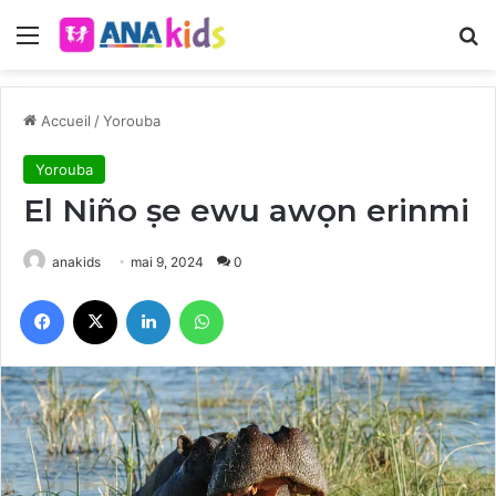
Menu
R
Accueil
/
Yorouba
Yorouba
El Niño ṣe ewu awọn erinmi
anakids
mai 9, 2024
0
Facebook
X
Linkedin
WhatsApp