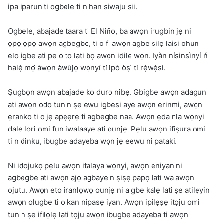
ipa iparun ti ogbele ti n han siwaju sii.
Ogbele, abajade taara ti El Niño, ba awọn irugbin jẹ ni
ọpọlọpọ awọn agbegbe, ti o fi awọn agbe silẹ laisi ohun
elo igbe ati pe o to lati bọ awọn idile wọn. Ìyàn nísinsìnyí ń
halẹ̀ mọ́ àwọn àwùjọ wọ̀nyí tí ipò òṣì ti rẹ̀wẹ̀sì.
Ṣugbọn awọn abajade ko duro nibẹ. Gbigbe awọn adagun
ati awọn odo tun n ṣe ewu igbesi aye awọn erinmi, awọn
ẹranko ti o jẹ apẹẹrẹ ti agbegbe naa. Awọn ẹda nla wọnyi
dale lori omi fun iwalaaye ati ounjẹ. Pẹlu awọn ifiṣura omi
ti n dinku, ibugbe adayeba wọn jẹ eewu ni pataki.
Ni idojukọ pẹlu awọn italaya wọnyi, awọn eniyan ni
agbegbe ati awọn ajọ agbaye n ṣiṣẹ papọ lati wa awọn
ojutu. Awọn eto iranlọwọ ounjẹ ni a gbe kalẹ lati ṣe atilẹyin
awọn olugbe ti o kan nipasẹ iyan. Awọn ipilẹṣẹ itọju omi
tun n ṣe ifilọlẹ lati tọju awọn ibugbe adayeba ti awọn