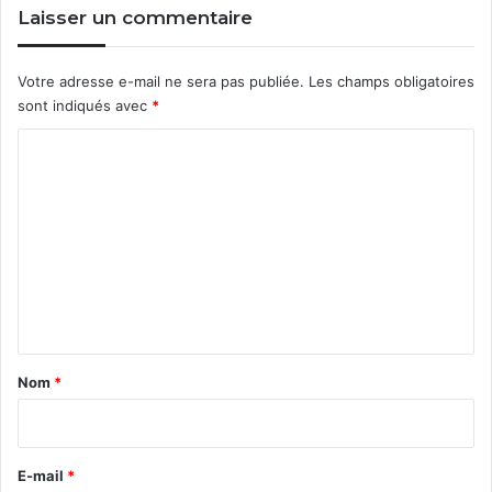
Laisser un commentaire
Votre adresse e-mail ne sera pas publiée.
Les champs obligatoires
sont indiqués avec
*
C
o
m
m
e
n
t
a
Nom
*
i
r
e
E-mail
*