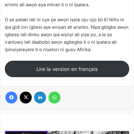
erinmi ati awọn eya miiran ti o ni ipalara.
O ṣe pataki lati ni oye pe awọn iṣẹlẹ oju-ọjọ bii El Niño ni
ipa gidi lori igbesi aye eniyan ati ẹranko. Nipa gbigbe awọn
igbesẹ lati dinku awọn ipa wọnyi ati ṣiṣẹ pọ, a le ṣe
iranlọwọ lati daabobo awọn agbegbe ti o ni ipalara ati
ipinsiyeleyele ti o niyelori ni gusu Afirika.
Lire la version en français
Facebook
X
Linkedin
WhatsApp
Ịchọta
Jack