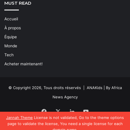
MUST READ
Accueil
À propos
Équipe
Monde
Tech
Acheter maintenant!
© Copyright 2026, Tous droits réservés | ANAKids | By Africa
News Agency
Facebook
X
Linkedin
YouTube
Jannah Theme
License is not validated, Go to the theme options
page to validate the license, You need a single license for each
domain name.