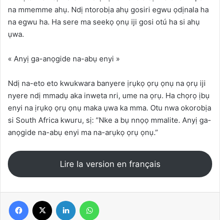
na mmemme ahụ. Ndị ntorobịa ahụ gosiri egwu ọdịnala ha
na egwu ha. Ha sere ma seekọ ọnụ iji gosi otú ha si ahụ
ụwa.
« Anyị ga-anọgide na-abụ enyi »
Ndị na-eto eto kwukwara banyere ịrụkọ ọrụ ọnụ na ọrụ iji
nyere ndị mmadụ aka inweta nri, ume na ọrụ. Ha chọrọ ịbụ
enyi na ịrụkọ ọrụ ọnụ maka ụwa ka mma. Otu nwa okorobịa
si South Africa kwuru, sị: “Nke a bụ nnọọ mmalite. Anyị ga-
anọgide na-abụ enyi ma na-arụkọ ọrụ ọnụ.”
Lire la version en français
Facebook
X
Linkedin
WhatsApp