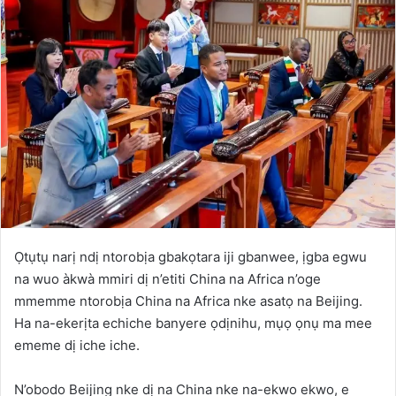
Ọtụtụ narị ndị ntorobịa gbakọtara iji gbanwee, ịgba egwu
na wuo àkwà mmiri dị n’etiti China na Africa n’oge
mmemme ntorobịa China na Africa nke asatọ na Beijing.
Ha na-ekerịta echiche banyere ọdịnihu, mụọ ọnụ ma mee
ememe dị iche iche.
N’obodo Beijing nke dị na China nke na-ekwo ekwo, e