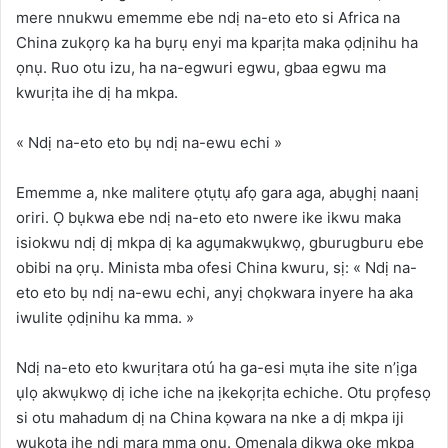
mere nnukwu ememme ebe ndị na-eto eto si Africa na
China zukọrọ ka ha bụrụ enyi ma kparịta maka ọdịnihu ha
ọnụ. Ruo otu izu, ha na-egwuri egwu, gbaa egwu ma
kwurịta ihe dị ha mkpa.
« Ndị na-eto eto bụ ndị na-ewu echi »
Ememme a, nke malitere ọtụtụ afọ gara aga, abụghị naanị
oriri. Ọ bụkwa ebe ndị na-eto eto nwere ike ikwu maka
isiokwu ndị dị mkpa dị ka agụmakwụkwọ, gburugburu ebe
obibi na ọrụ. Minista mba ofesi China kwuru, sị: « Ndị na-
eto eto bụ ndị na-ewu echi, anyị chọkwara inyere ha aka
iwulite ọdịnihu ka mma. »
Ndị na-eto eto kwurịtara otú ha ga-esi mụta ihe site n’ịga
ụlọ akwụkwọ dị iche iche na ịkekọrịta echiche. Otu prọfesọ
si otu mahadum dị na China kọwara na nke a dị mkpa iji
wukọta ihe ndị mara mma ọnụ. Omenala dịkwa oke mkpa