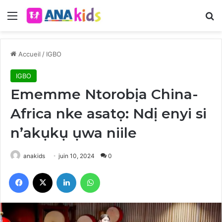
Menu
R
Accueil
/
IGBO
IGBO
Ememme Ntorobịa China-
Africa nke asatọ: Ndị enyi si
n’akụkụ ụwa niile
anakids
juin 10, 2024
0
Facebook
X
Linkedin
WhatsApp