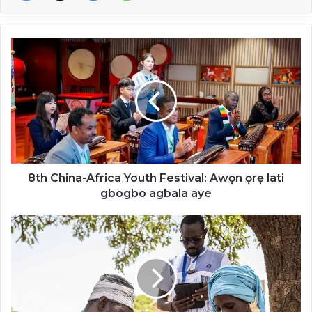
8th
China-
Africa
Youth
Festival:
Awọn
ọrẹ
lati
gbogbo
agbala
8th China-Africa Youth Festival: Awọn ọrẹ lati
aye
gbogbo agbala aye
Nigeria
battles
diseases