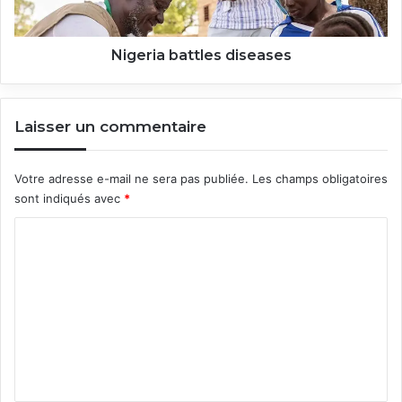
Nigeria battles diseases
Laisser un commentaire
Votre adresse e-mail ne sera pas publiée.
Les champs obligatoires
sont indiqués avec
*
C
o
m
m
e
n
t