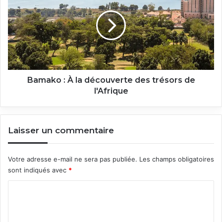
À
la
découverte
des
trésors
de
l'Afrique
Bamako : À la découverte des trésors de
l'Afrique
Laisser un commentaire
Votre adresse e-mail ne sera pas publiée.
Les champs obligatoires
sont indiqués avec
*
C
o
m