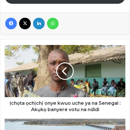
Facebook
X
Linkedin
WhatsApp
Ịchọta
ọchịchị
onye
kwuo
uche
ya
na
Senegal
:
Akụkọ
Ịchọta ọchịchị onye kwuo uche ya na Senegal :
banyere
Akụkọ banyere votu na ndidi
votu
na
Bamako
ndidi
: