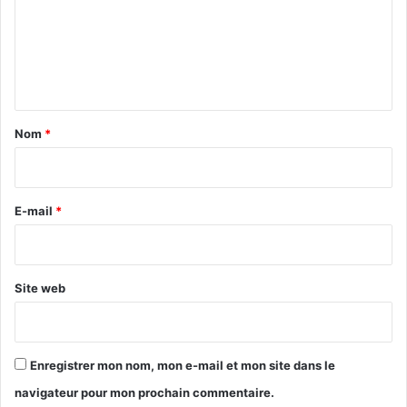
m
e
n
t
a
Nom
*
i
r
e
E-mail
*
*
Site web
Enregistrer mon nom, mon e-mail et mon site dans le
navigateur pour mon prochain commentaire.