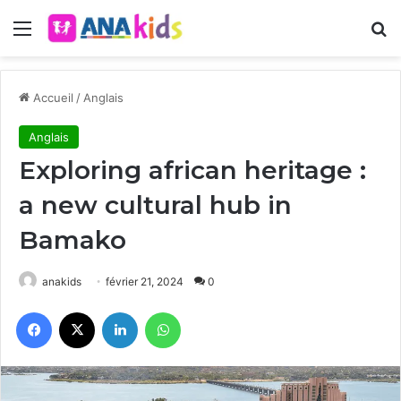
Menu
R
Accueil
/
Anglais
Anglais
Exploring african heritage :
a new cultural hub in
Bamako
anakids
février 21, 2024
0
Facebook
X
Linkedin
WhatsApp