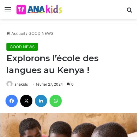
Menu
R
Accueil
/
GOOD NEWS
GOOD NEWS
Explorons l’école des
langues au Kenya !
anakids
février 27, 2024
0
Facebook
X
Linkedin
WhatsApp