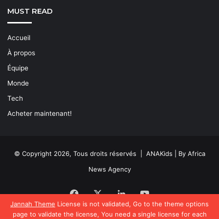
MUST READ
Accueil
À propos
Équipe
Monde
Tech
Acheter maintenant!
© Copyright 2026, Tous droits réservés | ANAKids | By Africa
News Agency
Facebook
X
Linkedin
YouTube
Jannah Theme
License is not validated, Go to the theme options
page to validate the license, You need a single license for each