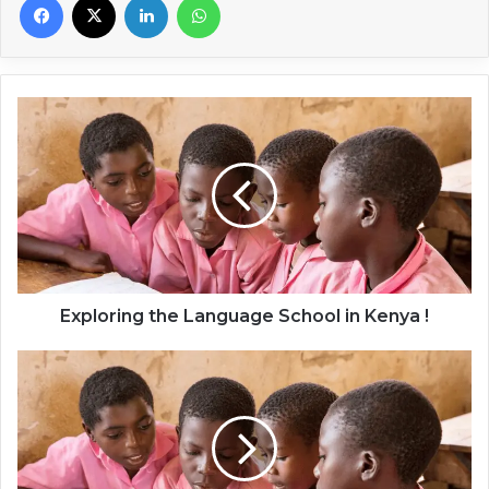
Exploring
the
Language
School
in
Kenya
!
Exploring the Language School in Kenya !
دعنا
نستكشف
مدرسة
اللغات
في
كينيا!