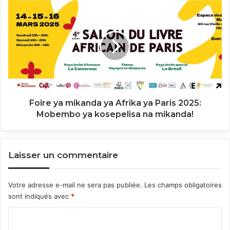
Foire
ya
mikanda
ya
Afrika
ya
Paris
2025:
Mobembo
ya
Foire ya mikanda ya Afrika ya Paris 2025:
kosepelisa
Mobembo ya kosepelisa na mikanda!
na
mikanda!
Laisser un commentaire
Votre adresse e-mail ne sera pas publiée.
Les champs obligatoires
sont indiqués avec
*
C
o