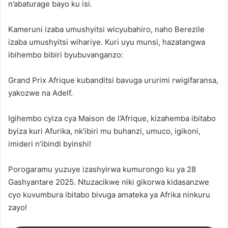
n’abaturage bayo ku isi.
Kameruni izaba umushyitsi wicyubahiro, naho Berezile
izaba umushyitsi wihariye. Kuri uyu munsi, hazatangwa
ibihembo bibiri byubuvanganzo:
Grand Prix Afrique kubanditsi bavuga ururimi rwigifaransa,
yakozwe na Adelf.
Igihembo cyiza cya Maison de l’Afrique, kizahemba ibitabo
byiza kuri Afurika, nk’ibiri mu buhanzi, umuco, igikoni,
imideri n’ibindi byinshi!
Porogaramu yuzuye izashyirwa kumurongo ku ya 28
Gashyantare 2025. Ntuzacikwe niki gikorwa kidasanzwe
cyo kuvumbura ibitabo bivuga amateka ya Afrika ninkuru
zayo!