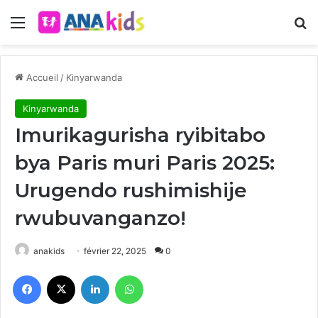
Menu
R
Accueil
/
Kinyarwanda
Kinyarwanda
Imurikagurisha ryibitabo
bya Paris muri Paris 2025:
Urugendo rushimishije
rwubuvanganzo!
anakids
février 22, 2025
0
Facebook
X
Linkedin
WhatsApp