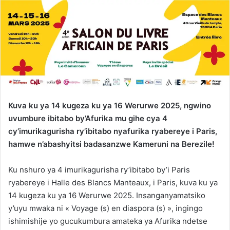
Kuva ku ya 14 kugeza ku ya 16 Werurwe 2025, ngwino
uvumbure ibitabo by’Afurika mu gihe cya 4
cy’imurikagurisha ry’ibitabo nyafurika ryabereye i Paris,
hamwe n’abashyitsi badasanzwe Kameruni na Berezile!
Ku nshuro ya 4 imurikagurisha ry’ibitabo by’i Paris
ryabereye i Halle des Blancs Manteaux, i Paris, kuva ku ya
14 kugeza ku ya 16 Werurwe 2025. Insanganyamatsiko
y’uyu mwaka ni « Voyage (s) en diaspora (s) », ingingo
ishimishije yo gucukumbura amateka ya Afurika ndetse