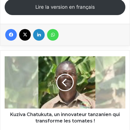
Lire la version en français
Facebook
X
Linkedin
WhatsApp
Kuziva
Chatukuta,
un
innovateur
tanzanien
qui
transforme
les
tomates
!
Kuziva Chatukuta, un innovateur tanzanien qui
transforme les tomates !