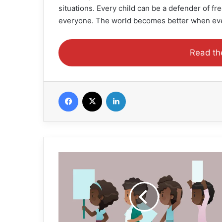
situations. Every child can be a defender of f
everyone. The world becomes better when every
Read th
Facebook
X
Linkedin
Forum
Africain
du
Parlement
de
l’Enfant
: