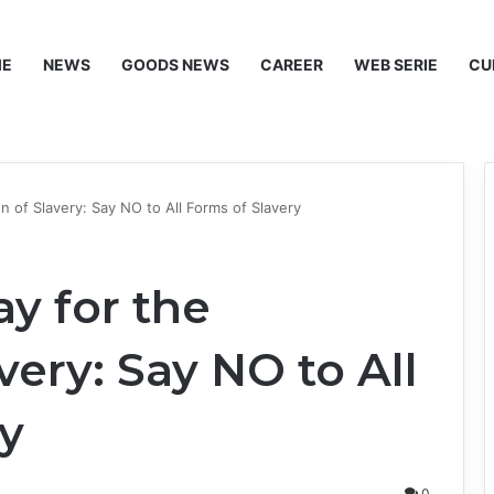
ME
NEWS
GOODS NEWS
CAREER
WEB SERIE
CU
on of Slavery: Say NO to All Forms of Slavery
ay for the
very: Say NO to All
y
0