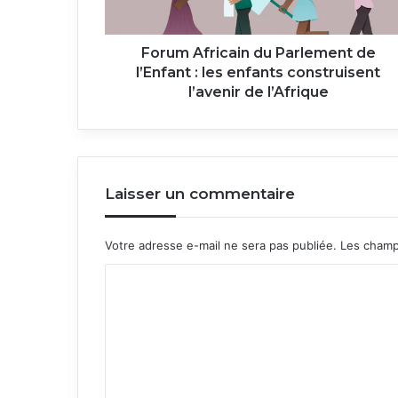
les
enfants
construisent
Forum Africain du Parlement de
l’avenir
l’Enfant : les enfants construisent
de
l’avenir de l’Afrique
l’Afrique
Laisser un commentaire
Votre adresse e-mail ne sera pas publiée.
Les champ
C
o
m
m
e