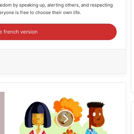
reedom by speaking up, alerting others, and respecting
one is free to choose their own life.
e french version
Journée
internationale
pour
l'abolition
de
l'esclavage
: