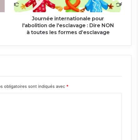
Dire
NON
à
Journée internationale pour
toutes
l'abolition de l'esclavage : Dire NON
les
à toutes les formes d’esclavage
formes
d’esclavage
s obligatoires sont indiqués avec
*