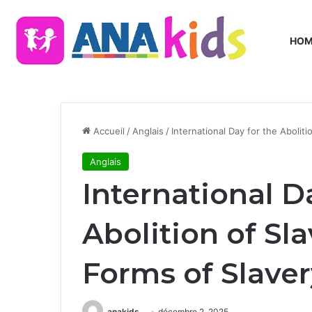
HO
Accueil
/
Anglais
/
International Day for the Aboliti
Anglais
International D
Abolition of Sla
Forms of Slaver
anakids
décembre 2, 2025