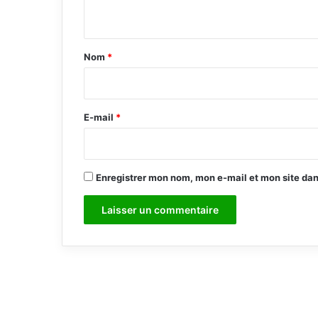
n
t
a
Nom
*
i
r
e
E-mail
*
*
Enregistrer mon nom, mon e-mail et mon site da