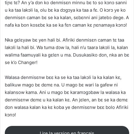
tiɲɛ tɛ? An y’a dɔn ko denmisɛn minnu bɛ to so kɔnɔ sanni
u ka taa lakɔli la, olu bɛ ka dɔgɔya ka taa a fɛ. O kɔrɔ ye ko
denmisɛn caman bɛ se ka kalan, sɛbɛnni ani jatebɔ dege. A
nafa ka bon kosɛbɛ ka se ka fɛn caman kɛ ɲɛnamaya kɔnɔ!
Nka gɛlɛyaw bɛ yen hali bi. Afiriki denmisɛn caman tɛ taa
lakɔli la hali bi. Wa tuma dɔw la, hali n’u taara lakɔli la, kalan
walima faamuyali ka gɛlɛn u ma. Dusukasiko don, nka an bɛ
se k’o Changer!
Walasa denmisɛnw bɛɛ ka se ka taa lakɔli la ka kalan kɛ,
balikuw mago bɛ dɛmɛ na. U mago bɛ wari la gafew ni
kalansow kama. Ani u mago bɛ karamɔgɔbaw la walasa ka
denmisɛnw dɛmɛ u ka kalan kɛ. An jɛlen, an bɛ se ka dɛmɛ
don walasa kalan ka kɛ koba ye denmisɛnw bɛɛ bolo Afiriki
kɔnɔ!
Lire la version en français