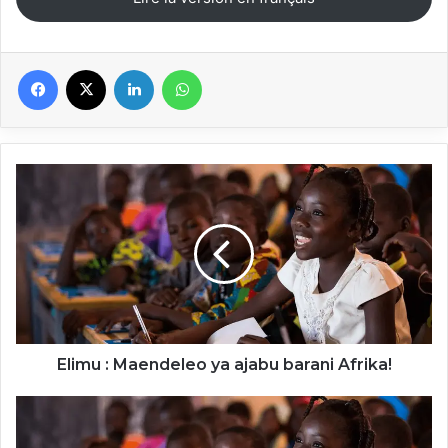
Facebook
X
Linkedin
WhatsApp
Elimu
:
Maendeleo
ya
ajabu
barani
Afrika!
Elimu : Maendeleo ya ajabu barani Afrika!
Ilimi:
Babban
ci