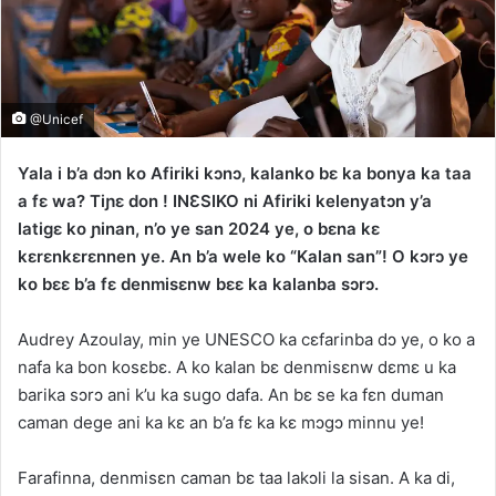
@Unicef
Yala i b’a dɔn ko Afiriki kɔnɔ, kalanko bɛ ka bonya ka taa
a fɛ wa? Tiɲɛ don ! INƐSIKO ni Afiriki kelenyatɔn y’a
latigɛ ko ɲinan, n’o ye san 2024 ye, o bɛna kɛ
kɛrɛnkɛrɛnnen ye. An b’a wele ko “Kalan san”! O kɔrɔ ye
ko bɛɛ b’a fɛ denmisɛnw bɛɛ ka kalanba sɔrɔ.
Audrey Azoulay, min ye UNESCO ka cɛfarinba dɔ ye, o ko a
nafa ka bon kosɛbɛ. A ko kalan bɛ denmisɛnw dɛmɛ u ka
barika sɔrɔ ani k’u ka sugo dafa. An bɛ se ka fɛn duman
caman dege ani ka kɛ an b’a fɛ ka kɛ mɔgɔ minnu ye!
Farafinna, denmisɛn caman bɛ taa lakɔli la sisan. A ka di,