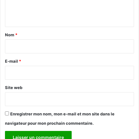
e
n
t
a
Nom
*
i
r
e
E-mail
*
*
Site web
Enregistrer mon nom, mon e-mail et mon site dans le
navigateur pour mon prochain commentaire.