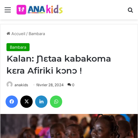
Menu
R
Accueil
/
Bambara
Bambara
Kalan: Ɲɛtaa kabakoma
kɛra Afiriki kɔnɔ !
anakids
février 28, 2024
0
Facebook
X
Linkedin
WhatsApp