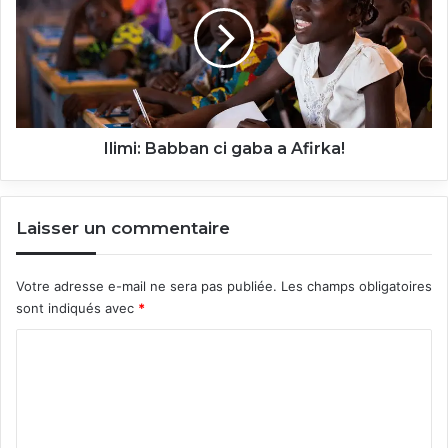
gaba
a
Afirka!
Ilimi: Babban ci gaba a Afirka!
Laisser un commentaire
Votre adresse e-mail ne sera pas publiée.
Les champs obligatoires
sont indiqués avec
*
C
o
m
m