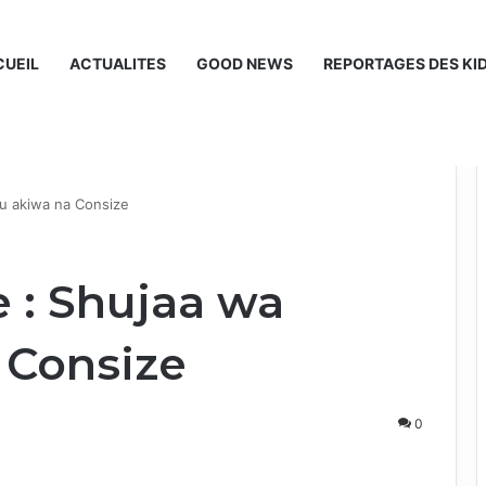
UEIL
ACTUALITES
GOOD NEWS
REPORTAGES DES KI
mu akiwa na Consize
 : Shujaa wa
 Consize
0