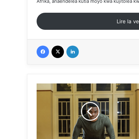
Afrika, anaendelea kutia moyo kwa kujitolea k
Lire la v
Facebook
X
Linkedin
كينيدي
إيكزي:
بطل
التعليم
مع
كونسيز