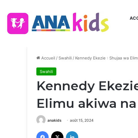
ACC
Accueil
/
Swahili
/
Kennedy Ekezie : Shujaa wa Eli
Swahili
Kennedy Ekezie
Elimu akiwa na
anakids
août 15, 2024
Facebook
X
Linkedin