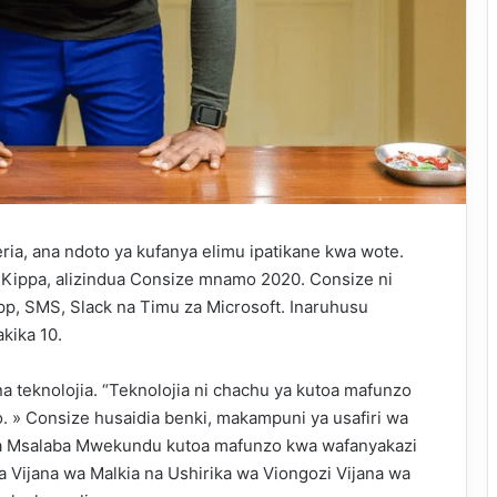
ia, ana ndoto ya kufanya elimu ipatikane kwa wote.
a Kippa, alizindua Consize mnamo 2020. Consize ni
p, SMS, Slack na Timu za Microsoft. Inaruhusu
kika 10.
 teknolojia. “Teknolojia ni chachu ya kutoa mafunzo
» Consize husaidia benki, makampuni ya usafiri wa
 la Msalaba Mwekundu kutoa mafunzo kwa wafanyakazi
 Vijana wa Malkia na Ushirika wa Viongozi Vijana wa