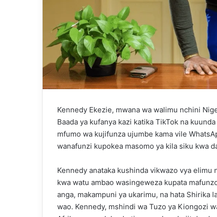
Kennedy Ekezie, mwana wa walimu nchini Niger
Baada ya kufanya kazi katika TikTok na kuund
mfumo wa kujifunza ujumbe kama vile WhatsAp
wanafunzi kupokea masomo ya kila siku kwa da
Kennedy anataka kushinda vikwazo vya elimu na
kwa watu ambao wasingeweza kupata mafunzo. 
anga, makampuni ya ukarimu, na hata Shirika
wao. Kennedy, mshindi wa Tuzo ya Kiongozi wa