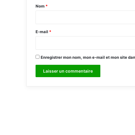
a
Nom
*
i
r
e
E-mail
*
*
Enregistrer mon nom, mon e-mail et mon site da