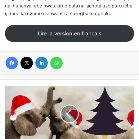
na ịhụnanya, ebe nwatakịrị ọ bụla na-achọta ụzọ pụrụ iche
iji mee ka ezumike anwansi a na-egbuke egbuke.
Lire la version en français
Facebook
X
Linkedin
WhatsApp
Keresimesi
idan
ni
Afirika