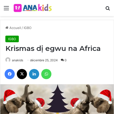
Menu
R
Accueil
/
IGBO
IGBO
Krismas dị egwu na Africa
anakids
décembre 25, 2024
0
Facebook
X
Linkedin
WhatsApp