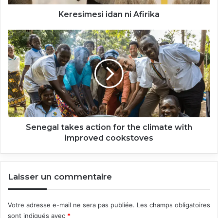
Keresimesi idan ni Afirika
Senegal
takes
action
for
the
climate
with
improved
cookstoves
Senegal takes action for the climate with
improved cookstoves
Laisser un commentaire
Votre adresse e-mail ne sera pas publiée.
Les champs obligatoires
sont indiqués avec
*