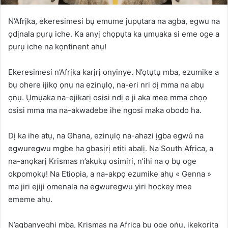
N’Afrịka, ekeresimesi bụ emume jupụtara na agba, egwu na
ọdịnala pụrụ iche. Ka anyị chọpụta ka ụmụaka si eme oge a
pụrụ iche na kọntinent ahụ!
Ekeresimesi n’Afrịka karịrị onyinye. N’ọtụtụ mba, ezumike a
bụ ohere ijikọ ọnụ na ezinụlọ, na-eri nri dị mma na abụ
ọnụ. Ụmụaka na-ejikarị osisi ndị e ji aka mee mma chọọ
osisi mma ma na-akwadebe ihe ngosi maka obodo ha.
Dị ka ihe atụ, na Ghana, ezinụlọ na-ahazi ịgba egwú na
egwuregwu mgbe ha gbasịrị etiti abalị. Na South Africa, a
na-anọkarị Krismas n’akụkụ osimiri, n’ihi na ọ bụ oge
okpomọkụ! Na Etiopia, a na-akpọ ezumike ahụ « Genna »
ma jiri ejiji omenala na egwuregwu yiri hockey mee
ememe ahụ.
N’agbanyeghị mba, Krismas na Africa bụ oge ọṅụ, ịkekọrịta