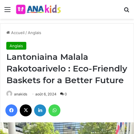
Menu
R
Accueil
/
Anglais
Anglais
Lantoniaina Malala
Rakotoarivelo : Eco-Friendly
Baskets for a Better Future
anakids
août 6, 2024
0
Facebook
X
Linkedin
WhatsApp