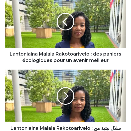
Malala
Rakotoarivelo
:
des
paniers
écologiques
pour
un
avenir
Lantoniaina Malala Rakotoarivelo : des paniers
meilleur
écologiques pour un avenir meilleur
Lantoniaina
Malala
Rakotoarivelo
:
سلال
بيئية
من
أجل
مستقبل
أفضل
Lantoniaina Malala Rakotoarivelo : سلال بيئية من