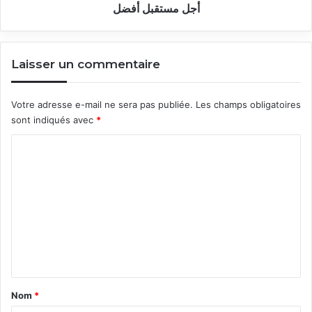
أجل مستقبل أفضل
Laisser un commentaire
Votre adresse e-mail ne sera pas publiée.
Les champs obligatoires
sont indiqués avec
*
C
o
m
m
e
n
t
a
Nom
*
i