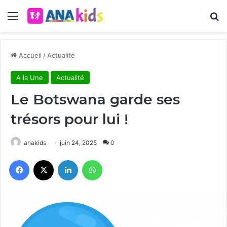
Menu
R
Accueil
/
Actualité
A la Une
Actualité
Le Botswana garde ses
trésors pour lui !
anakids
juin 24, 2025
0
Facebook
X
Linkedin
WhatsApp