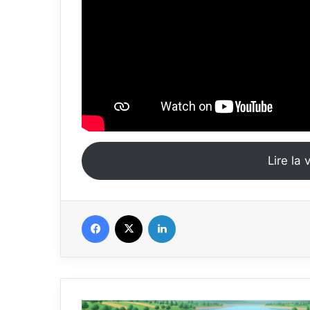
Lire la 
Facebook
X
Linkedin
The