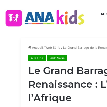
ACC
Accueil
/
Web Série
/
Le Grand Barrage de la Renais
A la Une
Web Série
Le Grand Barra
Renaissance : L
l’Afrique