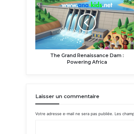
Grand
Renaissance
Dam
:
Powering
Africa
The Grand Renaissance Dam :
Powering Africa
Laisser un commentaire
Votre adresse e-mail ne sera pas publiée.
Les champ
C
o