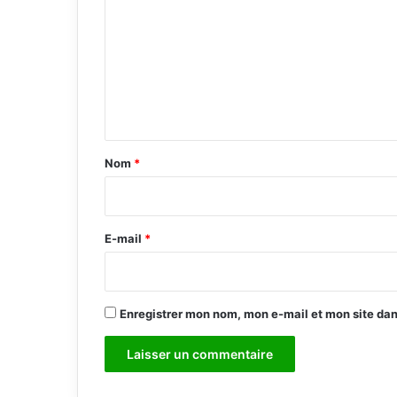
m
m
e
n
t
a
Nom
*
i
r
e
E-mail
*
*
Enregistrer mon nom, mon e-mail et mon site da