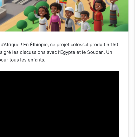
Afrique ! En Éthiopie, ce projet colossal produit 5 150
algré les discussions avec l’Égypte et le Soudan. Un
our tous les enfants.