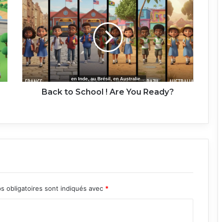
to
School
!
Are
You
Ready?
Back to School ! Are You Ready?
s obligatoires sont indiqués avec
*