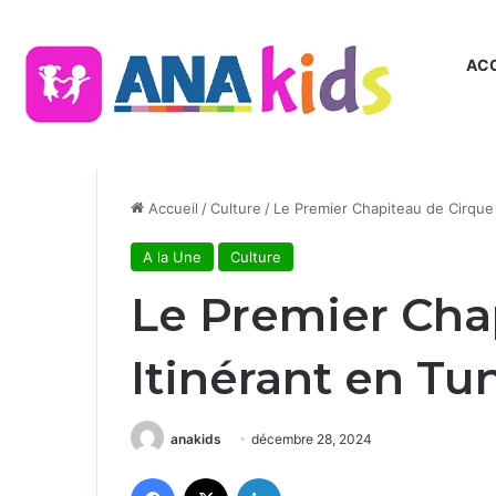
ACC
Accueil
/
Culture
/
Le Premier Chapiteau de Cirque 
A la Une
Culture
Le Premier Cha
Itinérant en Tu
anakids
décembre 28, 2024
Facebook
X
Linkedin