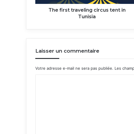
The first traveling circus tent in
Tunisia
Laisser un commentaire
Votre adresse e-mail ne sera pas publiée.
Les champ
C
o
m
m
e
n
t