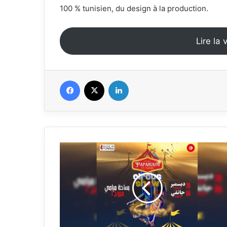
100 % tunisien, du design à la production.
Lire la 
Facebook
X
Linkedin
The
first
traveling
circus
tent
in
Tunisia