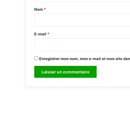
a
Nom
*
i
r
e
E-mail
*
*
Enregistrer mon nom, mon e-mail et mon site da