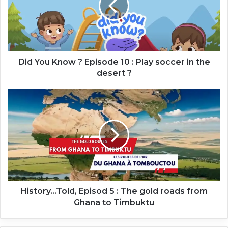
Episode
10
:
Play
soccer
in
Did You Know ? Episode 10 : Play soccer in the
the
desert ?
desert
?
History…
Told,
Episod
5
:
The
gold
roads
from
Ghana
History…Told, Episod 5 : The gold roads from
to
Ghana to Timbuktu
Timbuktu