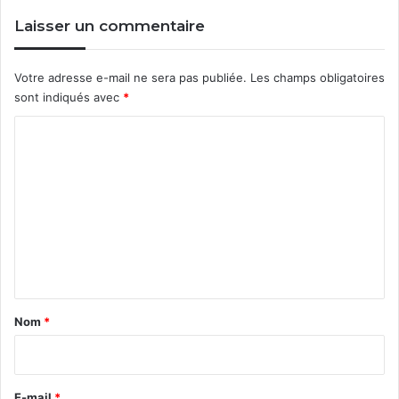
Laisser un commentaire
Votre adresse e-mail ne sera pas publiée.
Les champs obligatoires
sont indiqués avec
*
C
o
m
m
e
n
t
a
Nom
*
i
r
e
E-mail
*