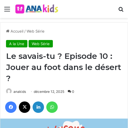
Menu
R
Accueil
/
Web Série
A la Une
Web Série
Le savais-tu ? Episode 10 :
Jouer au foot dans le désert
?
anakids
décembre 12, 2025
0
Facebook
X
Linkedin
WhatsApp