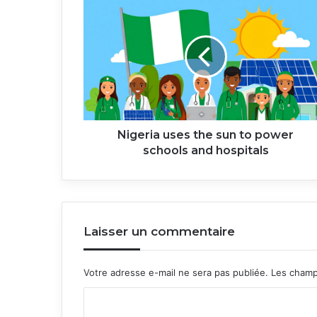
uses
the
sun
to
power
schools
and
hospitals
Nigeria uses the sun to power
schools and hospitals
Laisser un commentaire
Votre adresse e-mail ne sera pas publiée.
Les champ
C