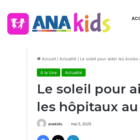
ACC
Accueil
/
Actualité
/
Le soleil pour aider les écoles
A la Une
Actualité
Le soleil pour a
les hôpitaux au
anakids
mai 5, 2025
Facebook
X
Linkedin