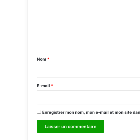
o
m
m
e
n
t
a
Nom
*
i
r
e
E-mail
*
*
Enregistrer mon nom, mon e-mail et mon site da