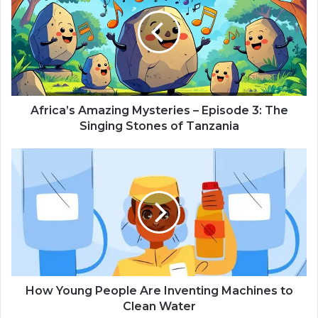
Mysteries
–
Episode
3:
The
Singing
Stones
of
Africa’s Amazing Mysteries – Episode 3: The
Tanzania
Singing Stones of Tanzania
How
Young
People
Are
Inventing
Machines
to
Clean
Water
How Young People Are Inventing Machines to
Clean Water