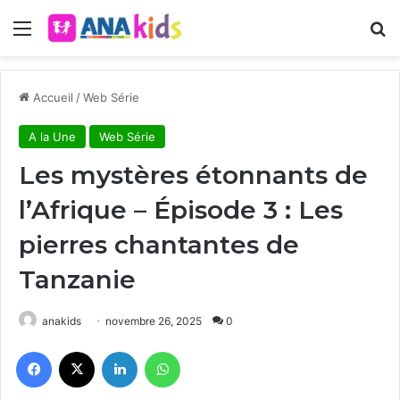
Menu
R
Accueil
/
Web Série
A la Une
Web Série
Les mystères étonnants de
l’Afrique – Épisode 3 : Les
pierres chantantes de
Tanzanie
anakids
novembre 26, 2025
0
Facebook
X
Linkedin
WhatsApp