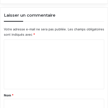
Laisser un commentaire
Votre adresse e-mail ne sera pas publiée.
Les champs obligatoires
sont indiqués avec
*
C
o
m
m
e
n
t
a
Nom
*
i