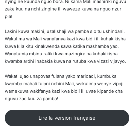
nyingine kuunda nguo bora. Ni kama Mali inashiriki nguvu
zake kuu na nchi zingine ili waweze kuwa na nguo nzuri
pia!
Lakini kuwa makini, uzalishaji wa pamba sio tu ushindani.
Wakulima wa Mali wanafanya kazi kwa bidii ili kuhakikisha
kuwa kila kitu kinakwenda sawa katika mashamba yao.
Wanatumia mbinu rafiki kwa mazingira na kuhakikisha
kwamba ardhi inabakia kuwa na rutuba kwa vizazi vijavyo.
Wakati ujao unapovaa fulana yako maridadi, kumbuka
kwamba mahali fulani nchini Mali, wakulima wenye vipaji
wamekuwa wakifanya kazi kwa bidii ili uvae kipande cha
nguvu zao kuu za pamba!
Lire la version française