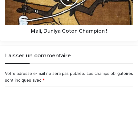
Mali, Duniya Coton Champion !
Laisser un commentaire
Votre adresse e-mail ne sera pas publiée.
Les champs obligatoires
sont indiqués avec
*
C
o
m
m
e
n