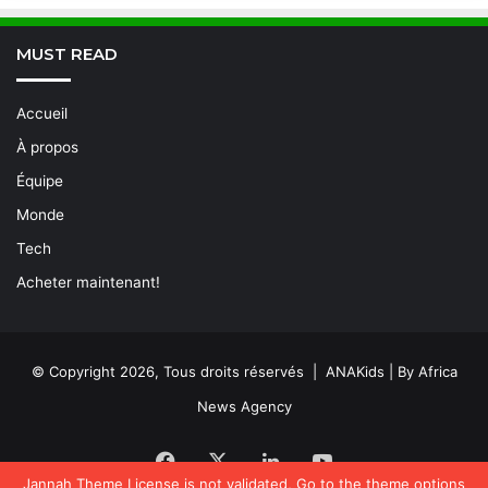
MUST READ
Accueil
À propos
Équipe
Monde
Tech
Acheter maintenant!
© Copyright 2026, Tous droits réservés | ANAKids | By Africa
News Agency
Facebook
X
Linkedin
YouTube
Jannah Theme
License is not validated, Go to the theme options