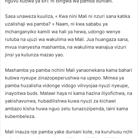
nguvu kubwa ya siri: ni bingwa wa pamba duniani.
Sasa unaweza kuuliza, « Kwa nini Mali ni nzuri sana katika
uzalishaji wa pamba? » Naam, ni kwa sababu ya
mchanganyiko kamili wa hali ya hewa, udongo wenye
rutuba na ujuzi wa wakulima wa Mali. Jua huangaza sana,
mvua inanyesha mashamba, na wakulima wanajua vizuri
jinsi ya kutunza mazao yao.
Mashamba ya pamba nchini Mali yanaonekana kama bahari
kubwa nyeupe zinazopeperushwa na upepo. Mimea ya
pamba huzalisha vidonge vidogo vilivyojaa nyuzi nyeupe,
inayoitwa buds. Matawi haya ni kama hazina iliyofichwa, na
yakishavunwa, hubadilishwa kuwa nyuzi za kichawi
ambazo kisha huwa nguo zetu tunazozipenda, laini kama
kubembeleza.
Mali inauza nje pamba yake duniani kote, na kuruhusu nchi