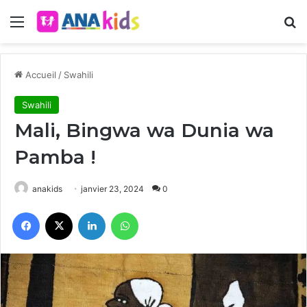
Menu
R
Accueil
/
Swahili
Swahili
Mali, Bingwa wa Dunia wa
Pamba !
anakids
janvier 23, 2024
0
Facebook
X
Linkedin
WhatsApp