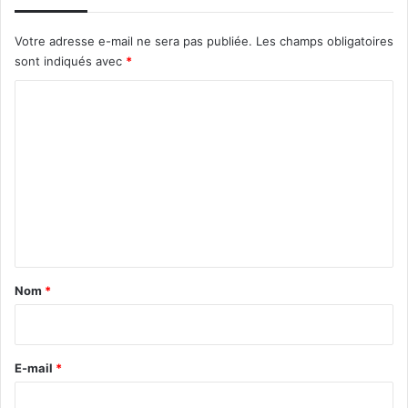
Votre adresse e-mail ne sera pas publiée.
Les champs obligatoires
sont indiqués avec
*
C
o
m
m
e
n
t
a
Nom
*
i
r
e
E-mail
*
*