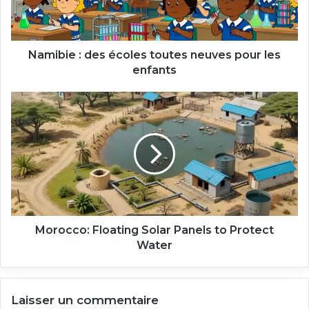
pour
les
enfants
Namibie : des écoles toutes neuves pour les
enfants
Morocco:
Floating
Solar
Panels
to
Protect
Water
Morocco: Floating Solar Panels to Protect
Water
Laisser un commentaire