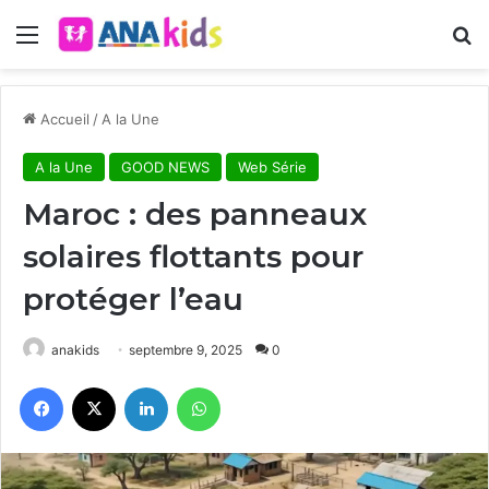
Menu
R
Accueil
/
A la Une
A la Une
GOOD NEWS
Web Série
Maroc : des panneaux
solaires flottants pour
protéger l’eau
anakids
septembre 9, 2025
0
Facebook
X
Linkedin
WhatsApp