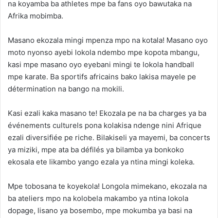
na koyamba ba athletes mpe ba fans oyo bawutaka na
Afrika mobimba.
Masano ekozala mingi mpenza mpo na kotala! Masano oyo
moto nyonso ayebi lokola ndembo mpe kopota mbangu,
kasi mpe masano oyo eyebani mingi te lokola handball
mpe karate. Ba sportifs africains bako lakisa mayele pe
détermination na bango na mokili.
Kasi ezali kaka masano te! Ekozala pe na ba charges ya ba
événements culturels pona kolakisa ndenge nini Afrique
ezali diversifiée pe riche. Bilakiseli ya mayemi, ba concerts
ya miziki, mpe ata ba défilés ya bilamba ya bonkoko
ekosala ete likambo yango ezala ya ntina mingi koleka.
Mpe tobosana te koyekola! Longola mimekano, ekozala na
ba ateliers mpo na kolobela makambo ya ntina lokola
dopage, lisano ya bosembo, mpe mokumba ya basi na