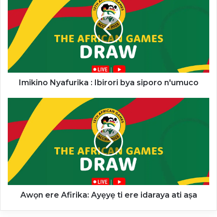
Nyafurika
:
Ibirori
bya
siporo
n'umuco
Imikino Nyafurika : Ibirori bya siporo n'umuco
Awọn
ere
Afirika:
Ayẹyẹ
ti
ere
idaraya
ati
aṣa
Awọn ere Afirika: Ayẹyẹ ti ere idaraya ati aṣa