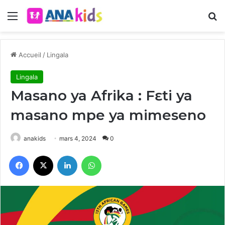
Menu
R
Accueil
/
Lingala
Lingala
Masano ya Afrika : Fɛti ya
masano mpe ya mimeseno
anakids
mars 4, 2024
0
Facebook
X
Linkedin
WhatsApp