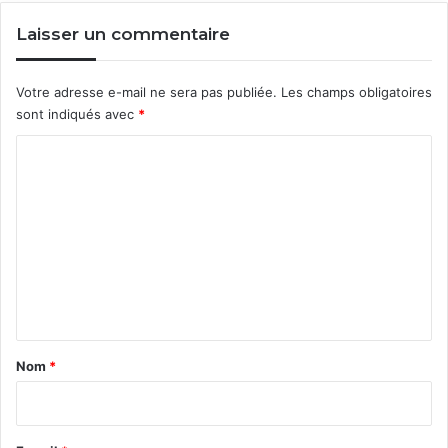
Laisser un commentaire
Votre adresse e-mail ne sera pas publiée.
Les champs obligatoires
sont indiqués avec
*
C
o
m
m
e
n
t
a
Nom
*
i
r