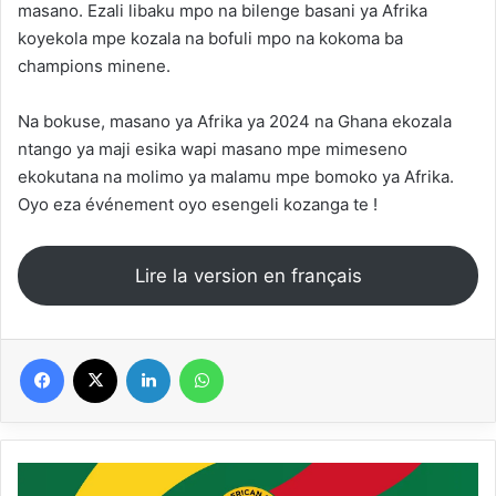
masano. Ezali libaku mpo na bilenge basani ya Afrika
koyekola mpe kozala na bofuli mpo na kokoma ba
champions minene.
Na bokuse, masano ya Afrika ya 2024 na Ghana ekozala
ntango ya maji esika wapi masano mpe mimeseno
ekokutana na molimo ya malamu mpe bomoko ya Afrika.
Oyo eza événement oyo esengeli kozanga te !
Lire la version en français
Facebook
X
Linkedin
WhatsApp
Imikino