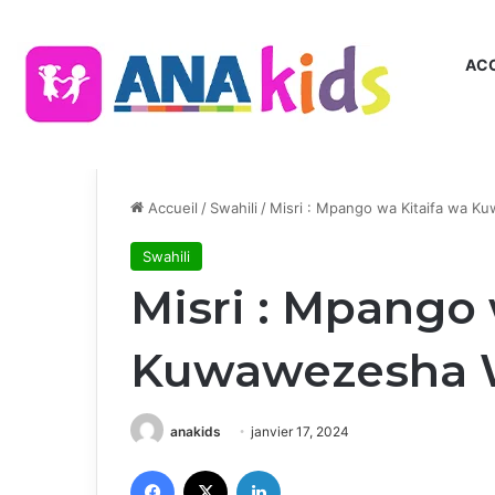
ACC
Accueil
/
Swahili
/
Misri : Mpango wa Kitaifa wa 
Swahili
Misri : Mpango 
Kuwawezesha 
anakids
janvier 17, 2024
Facebook
X
Linkedin