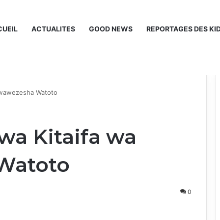
UEIL
ACTUALITES
GOOD NEWS
REPORTAGES DES KI
Kuwawezesha Watoto
wa Kitaifa wa
Watoto
0