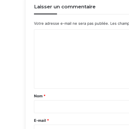
Laisser un commentaire
Votre adresse e-mail ne sera pas publiée.
Les champ
C
o
m
m
e
n
t
a
Nom
*
i
r
e
E-mail
*
*