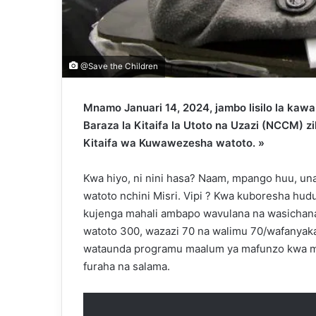
@Save the Children
Mnamo Januari 14, 2024, jambo lisilo la kawai
Baraza la Kitaifa la Utoto na Uzazi (NCCM) z
Kitaifa wa Kuwawezesha watoto. »
Kwa hiyo, ni nini hasa? Naam, mpango huu, un
watoto nchini Misri. Vipi ? Kwa kuboresha hud
kujenga mahali ambapo wavulana na wasichan
watoto 300, wazazi 70 na walimu 70/wafanyakaz
wataunda programu maalum ya mafunzo kwa mt
furaha na salama.