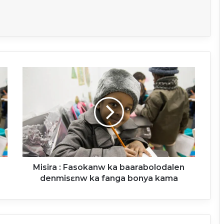
Misira
:
Fasokanw
ka
baarabolodalen
denmisɛnw
ka
fanga
bonya
kama
Misira : Fasokanw ka baarabolodalen
denmisɛnw ka fanga bonya kama