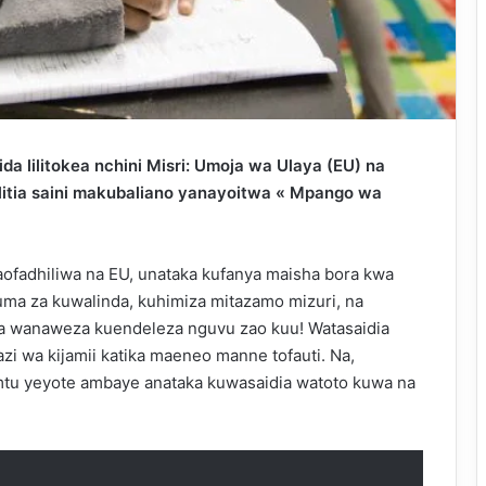
da lilitokea nchini Misri: Umoja wa Ulaya (EU) na
ilitia saini makubaliano yanayoitwa « Mpango wa
aofadhiliwa na EU, unataka kufanya maisha bora kwa
uma za kuwalinda, kuhimiza mitazamo mizuri, na
a wanaweza kuendeleza nguvu zao kuu! Watasaidia
i wa kijamii katika maeneo manne tofauti. Na,
u yeyote ambaye anataka kuwasaidia watoto kuwa na