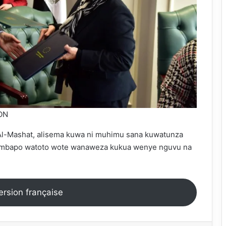
ON
a Al-Mashat, alisema kuwa ni muhimu sana kuwatunza
 ambapo watoto wote wanaweza kukua wenye nguvu na
version française