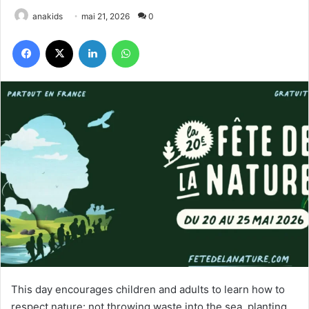
anakids
mai 21, 2026
0
Facebook
X
Linkedin
WhatsApp
This day encourages children and adults to learn how to
respect nature: not throwing waste into the sea, planting