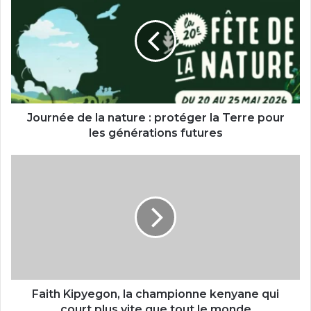
la
nature
:
protéger
la
Terre
pour
les
Journée de la nature : protéger la Terre pour
générations
les générations futures
futures
Faith
Kipyegon,
la
championne
kenyane
qui
court
plus
vite
que
Faith Kipyegon, la championne kenyane qui
tout
court plus vite que tout le monde