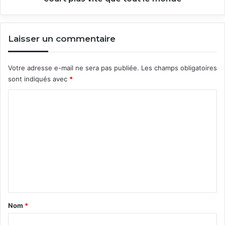
le
monde
Laisser un commentaire
Votre adresse e-mail ne sera pas publiée.
Les champs obligatoires
sont indiqués avec
*
C
o
m
m
e
n
t
a
Nom
*
i