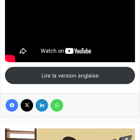
Lire la version anglaise
Facebook
X
Linkedin
WhatsApp
Nigeria
: