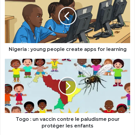
young
people
create
apps
for
learning
Nigeria : young people create apps for learning
Togo
:
un
vaccin
contre
le
paludisme
pour
protéger
les
Togo : un vaccin contre le paludisme pour
enfants
protéger les enfants