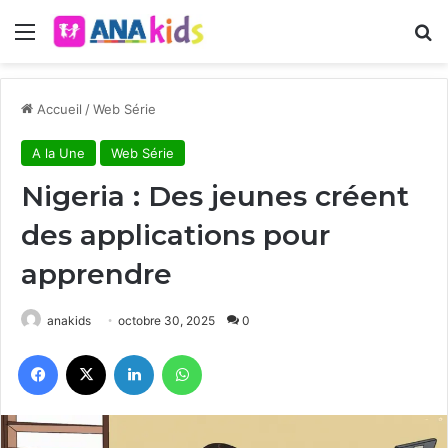
Menu
R
Accueil
/
Web Série
A la Une
Web Série
Nigeria : Des jeunes créent
des applications pour
apprendre
anakids
octobre 30, 2025
0
Facebook
X
Linkedin
WhatsApp