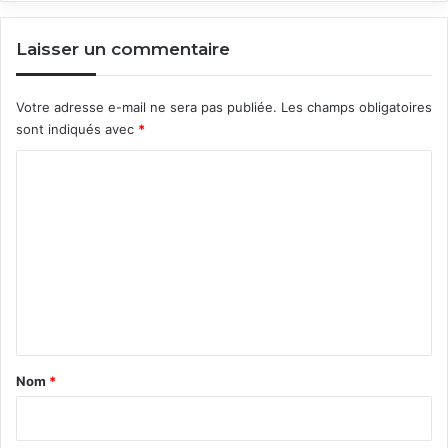
Laisser un commentaire
Votre adresse e-mail ne sera pas publiée.
Les champs obligatoires
sont indiqués avec
*
C
o
m
m
e
n
t
a
Nom
*
i
r