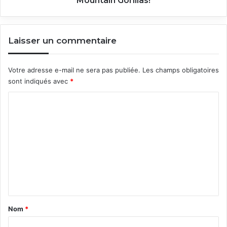
Mountain Gorillas!
Laisser un commentaire
Votre adresse e-mail ne sera pas publiée.
Les champs obligatoires
sont indiqués avec
*
C
o
m
m
e
n
t
a
Nom
*
i