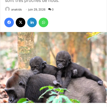
sont très proches de nous.
anakids
juin 29, 2026
0
Facebook
X
Linkedin
WhatsApp