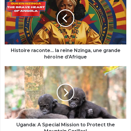
raconte…
la
reine
Nzinga,
une
grande
héroïne
d’Afrique
Histoire raconte… la reine Nzinga, une grande
héroïne d’Afrique
Uganda:
A
Special
Mission
to
Protect
the
Mountain
Gorillas!
Uganda: A Special Mission to Protect the