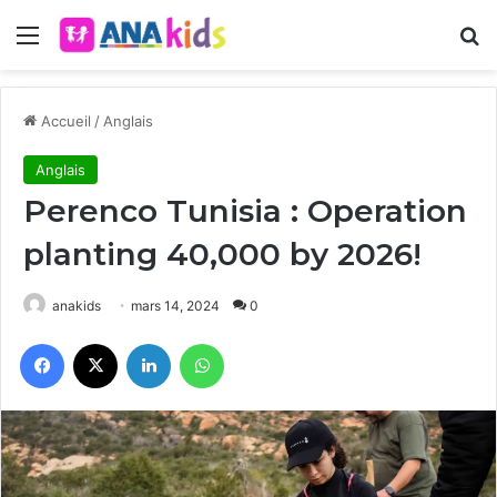
Menu
R
Accueil
/
Anglais
Anglais
Perenco Tunisia : Operation
planting 40,000 by 2026!
anakids
mars 14, 2024
0
Facebook
X
Linkedin
WhatsApp