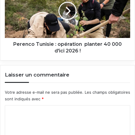
opération
planter
40
000
d'ici
2026
!
Perenco Tunisie : opération planter 40 000
d'ici 2026 !
Laisser un commentaire
Votre adresse e-mail ne sera pas publiée.
Les champs obligatoires
sont indiqués avec
*
C
o
m