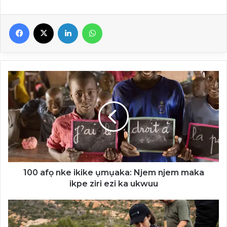
Facebook
X
Linkedin
WhatsApp
100
afọ
nke
ikike
ụmụaka:
Njem
njem
maka
ikpe
ziri
100 afọ nke ikike ụmụaka: Njem njem maka
ezi
ikpe ziri ezi ka ukwuu
ka
ukwuu
Perenco
Tunisie
: