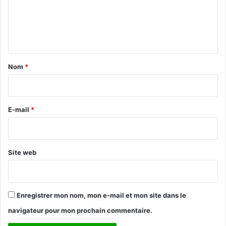
m
e
n
t
a
Nom
*
i
r
e
E-mail
*
*
Site web
Enregistrer mon nom, mon e-mail et mon site dans le
navigateur pour mon prochain commentaire.