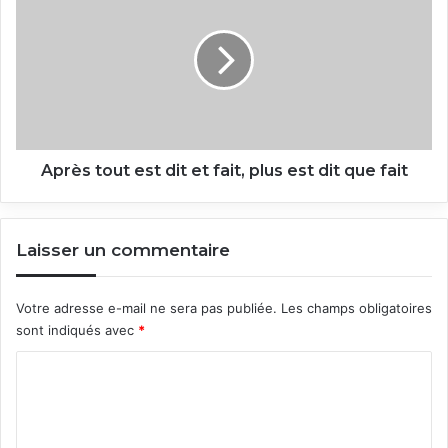
tout
est
dit
et
fait,
plus
est
dit
que
Après tout est dit et fait, plus est dit que fait
fait
Laisser un commentaire
Votre adresse e-mail ne sera pas publiée.
Les champs obligatoires
sont indiqués avec
*
C
o
m