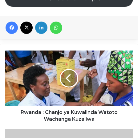
Facebook
X
Linkedin
WhatsApp
Rwanda
:
Chanjo
ya
Kuwalinda
Watoto
Wachanga
Kuzaliwa
Rwanda : Chanjo ya Kuwalinda Watoto
Wachanga Kuzaliwa
Après