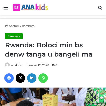
Menu
R
Accueil
/
Bambara
Bambara
Rwanda: Boloci min bɛ
denw tanga u bangeli ma
anakids
janvier 12, 2026
0
Facebook
X
Linkedin
WhatsApp