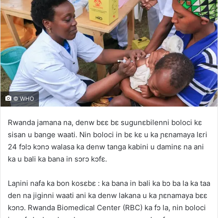
© WHO
Rwanda jamana na, denw bɛɛ bɛ sugunɛbilenni boloci kɛ
sisan u bange waati. Nin boloci in bɛ kɛ u ka ɲɛnamaya lɛri
24 fɔlɔ kɔnɔ walasa ka denw tanga kabini u daminɛ na ani
ka u bali ka bana in sɔrɔ kɔfɛ.
Laɲini nafa ka bon kosɛbɛ : ka bana in bali ka bɔ ba la ka taa
den na jiginni waati ani ka denw lakana u ka ɲɛnamaya bɛɛ
kɔnɔ. Rwanda Biomedical Center (RBC) ka fɔ la, nin boloci