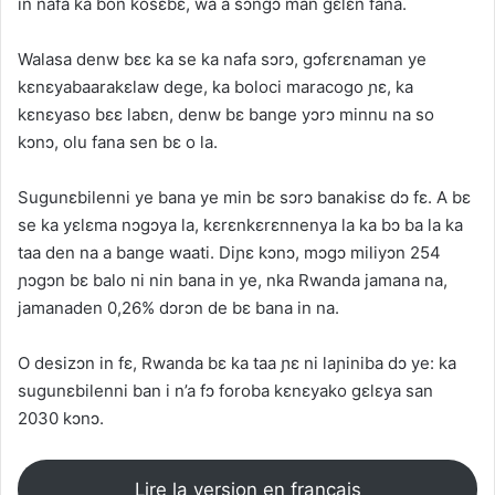
in nafa ka bon kosɛbɛ, wa a sɔngɔ man gɛlɛn fana.
Walasa denw bɛɛ ka se ka nafa sɔrɔ, gɔfɛrɛnaman ye
kɛnɛyabaarakɛlaw dege, ka boloci maracogo ɲɛ, ka
kɛnɛyaso bɛɛ labɛn, denw bɛ bange yɔrɔ minnu na so
kɔnɔ, olu fana sen bɛ o la.
Sugunɛbilenni ye bana ye min bɛ sɔrɔ banakisɛ dɔ fɛ. A bɛ
se ka yɛlɛma nɔgɔya la, kɛrɛnkɛrɛnnenya la ka bɔ ba la ka
taa den na a bange waati. Diɲɛ kɔnɔ, mɔgɔ miliyɔn 254
ɲɔgɔn bɛ balo ni nin bana in ye, nka Rwanda jamana na,
jamanaden 0,26% dɔrɔn de bɛ bana in na.
O desizɔn in fɛ, Rwanda bɛ ka taa ɲɛ ni laɲiniba dɔ ye: ka
sugunɛbilenni ban i n’a fɔ foroba kɛnɛyako gɛlɛya san
2030 kɔnɔ.
Lire la version en français