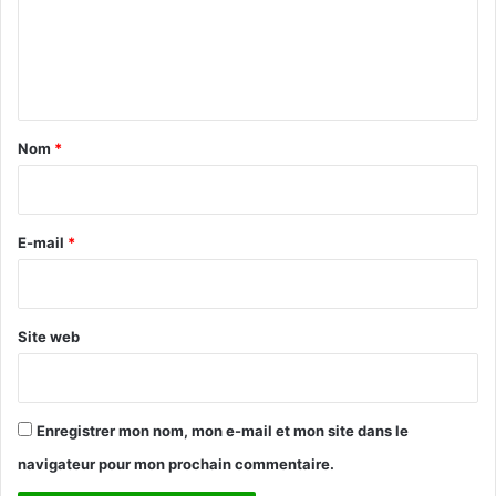
m
e
n
t
a
Nom
*
i
r
e
E-mail
*
*
Site web
Enregistrer mon nom, mon e-mail et mon site dans le
navigateur pour mon prochain commentaire.