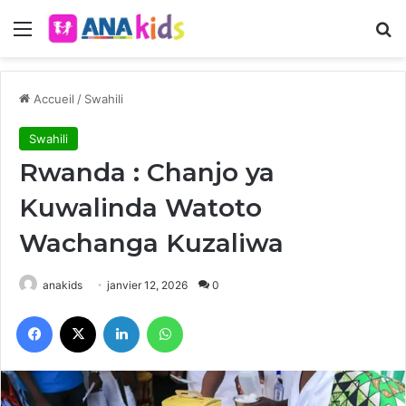
Menu
R
Accueil
/
Swahili
Swahili
Rwanda : Chanjo ya
Kuwalinda Watoto
Wachanga Kuzaliwa
anakids
janvier 12, 2026
0
Facebook
X
Linkedin
WhatsApp