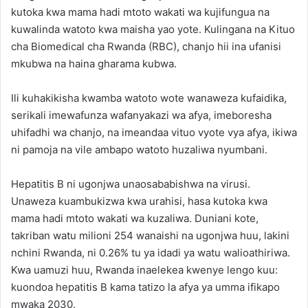
kutoka kwa mama hadi mtoto wakati wa kujifungua na
kuwalinda watoto kwa maisha yao yote. Kulingana na Kituo
cha Biomedical cha Rwanda (RBC), chanjo hii ina ufanisi
mkubwa na haina gharama kubwa.
Ili kuhakikisha kwamba watoto wote wanaweza kufaidika,
serikali imewafunza wafanyakazi wa afya, imeboresha
uhifadhi wa chanjo, na imeandaa vituo vyote vya afya, ikiwa
ni pamoja na vile ambapo watoto huzaliwa nyumbani.
Hepatitis B ni ugonjwa unaosababishwa na virusi.
Unaweza kuambukizwa kwa urahisi, hasa kutoka kwa
mama hadi mtoto wakati wa kuzaliwa. Duniani kote,
takriban watu milioni 254 wanaishi na ugonjwa huu, lakini
nchini Rwanda, ni 0.26% tu ya idadi ya watu walioathiriwa.
Kwa uamuzi huu, Rwanda inaelekea kwenye lengo kuu:
kuondoa hepatitis B kama tatizo la afya ya umma ifikapo
mwaka 2030.