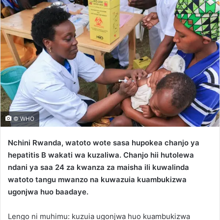
© WHO
Nchini Rwanda, watoto wote sasa hupokea chanjo ya
hepatitis B wakati wa kuzaliwa. Chanjo hii hutolewa
ndani ya saa 24 za kwanza za maisha ili kuwalinda
watoto tangu mwanzo na kuwazuia kuambukizwa
ugonjwa huo baadaye.
Lengo ni muhimu: kuzuia ugonjwa huo kuambukizwa