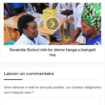
Rwanda:
Boloci
min
bɛ
denw
tanga
u
bangeli
ma
Rwanda: Boloci min bɛ denw tanga u bangeli
ma
Laisser un commentaire
Votre adresse e-mail ne sera pas publiée.
Les champs obligatoires
sont indiqués avec
*
C