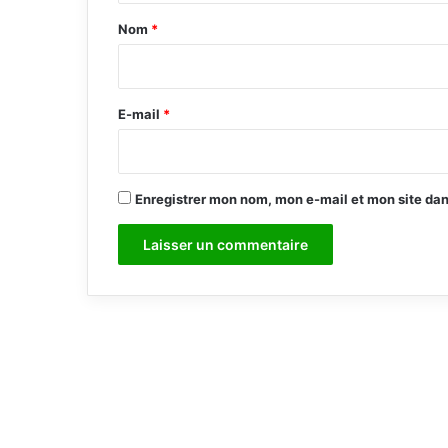
a
Nom
*
i
r
e
E-mail
*
*
Enregistrer mon nom, mon e-mail et mon site da