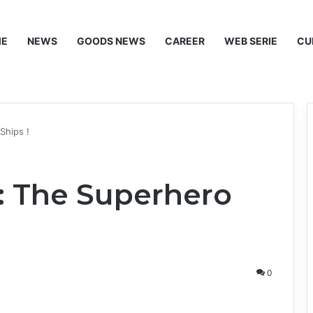
ME
NEWS
GOODS NEWS
CAREER
WEB SERIE
CU
 Ships !
 : The Superhero
0