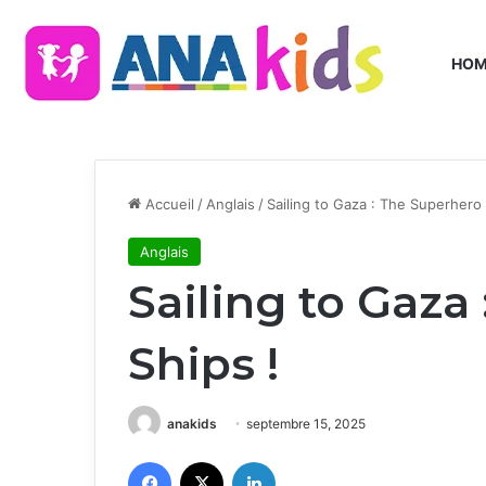
HO
Accueil
/
Anglais
/
Sailing to Gaza : The Superhero
Anglais
Sailing to Gaza
Ships !
anakids
septembre 15, 2025
Facebook
X
Linkedin