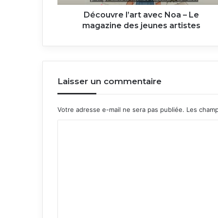
jeunes
artistes
Découvre l’art avec Noa – Le
magazine des jeunes artistes
Laisser un commentaire
Votre adresse e-mail ne sera pas publiée.
Les champ
C
o
m
m
e
n
t