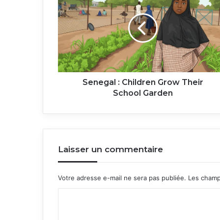
Children
Grow
Their
School
Garden
Senegal : Children Grow Their
School Garden
Laisser un commentaire
Votre adresse e-mail ne sera pas publiée.
Les champ
C
o