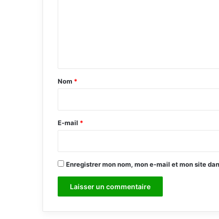
m
m
e
n
t
a
Nom
*
i
r
e
E-mail
*
*
Enregistrer mon nom, mon e-mail et mon site da