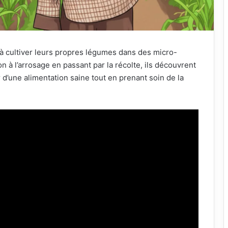
à cultiver leurs propres légumes dans des micro-
ion à l’arrosage en passant par la récolte, ils découvrent
ur d’une alimentation saine tout en prenant soin de la