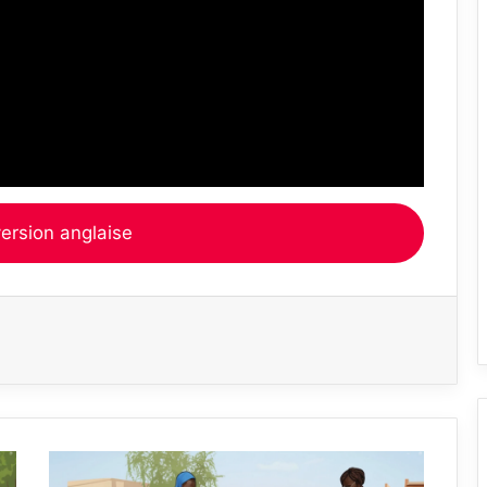
version anglaise
Senegal
: