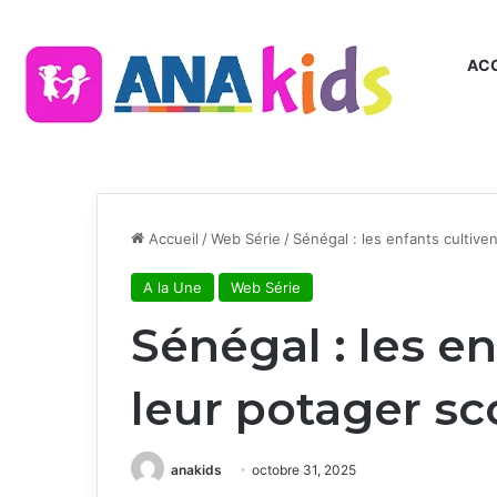
ACC
Accueil
/
Web Série
/
Sénégal : les enfants cultiven
A la Une
Web Série
Sénégal : les en
leur potager sc
anakids
octobre 31, 2025