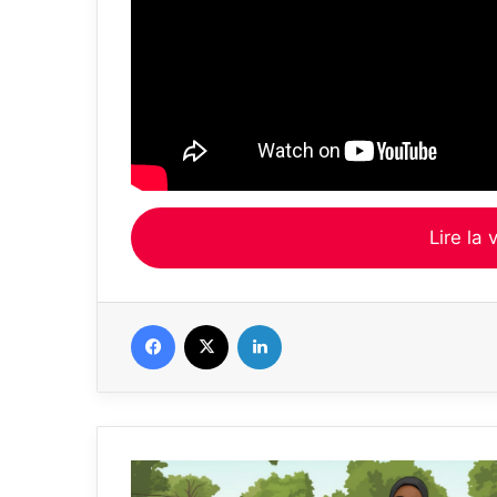
Lire la 
Facebook
X
Linkedin
Senegal
: