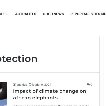
UEIL
ACTUALITES
GOOD NEWS
REPORTAGES DES KI
otection
anakids
février 9, 2024
0
Impact of climate change on
african elephants