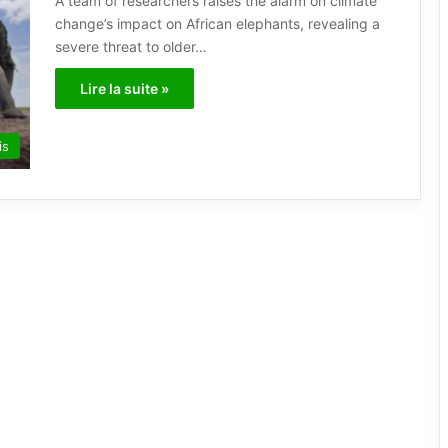
A team of researchers raises the alarm on climate
change’s impact on African elephants, revealing a
severe threat to older…
Lire la suite »
is