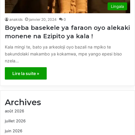
Lingala
anakids
janvier 20, 2024
0
Boyeba basekele ya faraon oyo alekaki
monene na Ezipito ya kala !
Kala mingi te, bato ya arkeoloji oyo bazali na mpiko te
bakundolaki makambo ya kokamwa, mpe yango epesi biso
nzela…
Lire la suite »
Archives
août 2026
juillet 2026
juin 2026