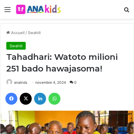
Menu
R
Accueil
/
Swahili
Swahili
Tahadhari: Watoto milioni
251 bado hawajasoma!
anakids
novembre 4, 2024
0
Facebook
X
Linkedin
WhatsApp