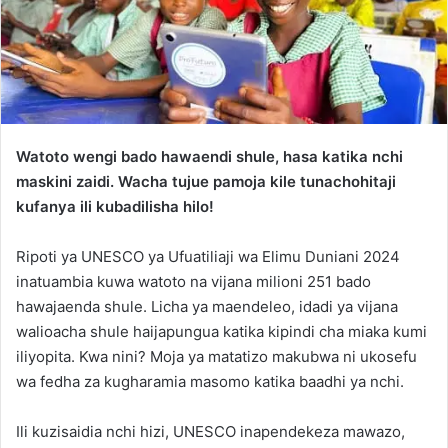
Watoto wengi bado hawaendi shule, hasa katika nchi
maskini zaidi. Wacha tujue pamoja kile tunachohitaji
kufanya ili kubadilisha hilo!
Ripoti ya UNESCO ya Ufuatiliaji wa Elimu Duniani 2024
inatuambia kuwa watoto na vijana milioni 251 bado
hawajaenda shule. Licha ya maendeleo, idadi ya vijana
walioacha shule haijapungua katika kipindi cha miaka kumi
iliyopita. Kwa nini? Moja ya matatizo makubwa ni ukosefu
wa fedha za kugharamia masomo katika baadhi ya nchi.
Ili kuzisaidia nchi hizi, UNESCO inapendekeza mawazo,