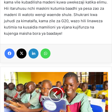
kama vile kubadilisha madeni kuwa uwekezaji katika elimu.
Hii itaruhusu nchi maskini kutumia baadhi ya pesa zao za
madeni ili watoto wengi waende shule. Shukrani kwa
juhudi za kimataifa, kama zile za G20, wazo hili linaweza
kutimia na kusaidia mamilioni ya vijana kujifunza na
kujenga maisha bora ya baadaye!
Facebook
X
Linkedin
WhatsApp
ت
ن
ب
ي
ه
:
2
5